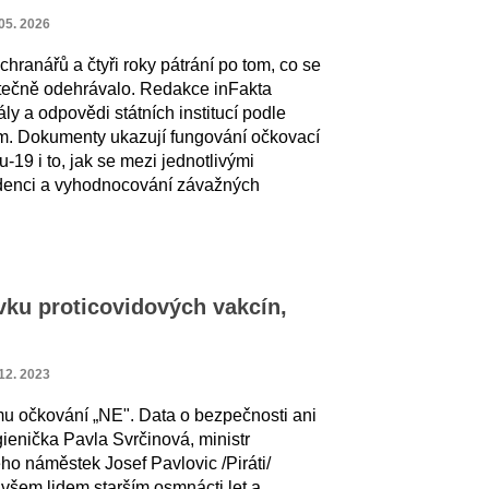
 05. 2026
hranářů a čtyři roky pátrání po tom, co se
ečně odehrávalo. Redakce inFakta
ly a odpovědi státních institucí podle
m. Dokumenty ukazují fungování očkovací
19 i to, jak se mezi jednotlivými
idenci a vyhodnocování závažných
vku proticovidových vakcín,
 12. 2023
ému očkování „NE". Data o bezpečnosti ani
gienička Pavla Svrčinová, ministr
eho náměstek Josef Pavlovic /Piráti/
 všem lidem starším osmnácti let a