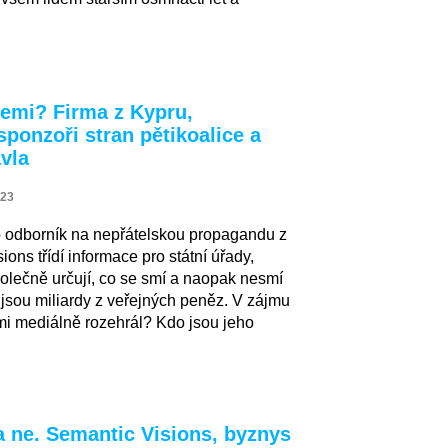
cemi? Firma z Kypru,
sponzoři stran pětikoalice a
vla
023
ko odborník na nepřátelskou propagandu z
ns třídí informace pro státní úřady,
lečně určují, co se smí a naopak nesmí
 jsou miliardy z veřejných peněz. V zájmu
mi mediálně rozehrál? Kdo jsou jeho
 ne. Semantic Visions, byznys