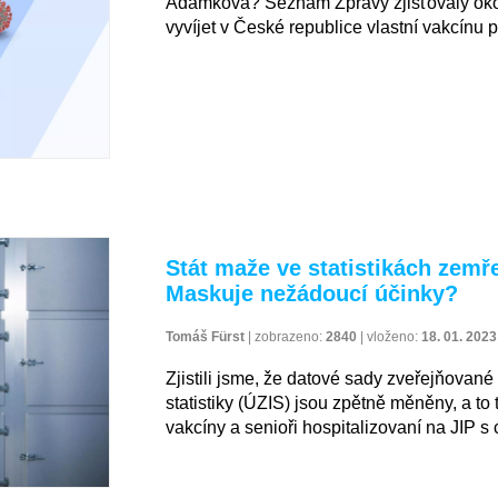
Adámková? Seznam Zprávy zjišťovaly okoln
vyvíjet v České republice vlastní vakcínu p
Stát maže ve statistikách zemř
Maskuje nežádoucí účinky?
Tomáš Fürst
|
zobrazeno:
2840
|
vloženo:
18. 01. 2023
Zjistili jsme, že datové sady zveřejňovan
statistiky (ÚZIS) jsou zpětně měněny, a to 
vakcíny a senioři hospitalizovaní na JIP s