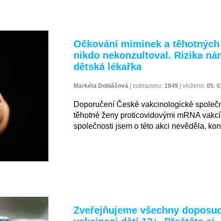
Očkování miminek a těhotných
nikdo nekonzultoval. Rizika nám 
dětská lékařka
Markéta Dobiášová
|
zobrazeno:
1949
|
vloženo:
05. 0
Doporučení České vakcinologické společno
těhotné ženy proticovidovými mRNA vakcí
společnosti jsem o této akci nevěděla, ko
Zveřejňujeme všechny doposud