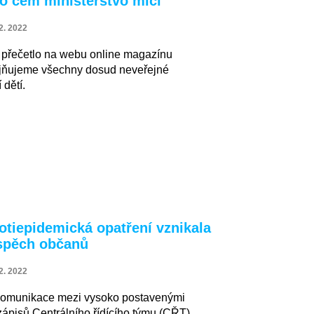
, o čem ministerstvo mlčí
2. 2022
i přečetlo na webu online magazínu
eřejňujeme všechny dosud neveřejné
dětí.
rotiepidemická opatření vznikala
ospěch občanů
2. 2022
ní komunikace mezi vysoko postavenými
zápisů Centrálního řídícího týmu (CŘT),