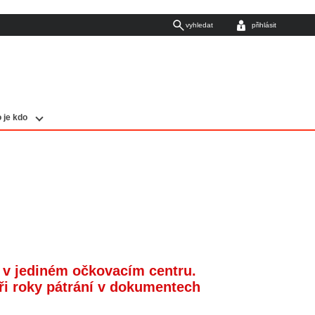
vyhledat
přihlásit
 je kdo
 v jediném očkovacím centru.
yři roky pátrání v dokumentech