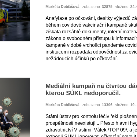
Markéta Dobiášová
|
zobrazeno:
32875
|
vloženo:
24.
Anafylaxe po očkování, desítky výjezdů zác
během covidové vakcinační kampaně skut
získala rozsáhlé dokumenty, interní materiá
zákona o svobodném přístupu k informací
kampaně v době vrcholící pandemie covidu-
institucemi rozpadala odpovědnost za ev
nežádoucích účinků po očkování.
Mediální kampaň na čtvrtou dá
kterou SÚKL nedoporučil.
Markéta Dobiášová
|
zobrazeno:
13306
|
vloženo:
19.
Státní ústav pro kontrolu léčiv řekl plošn
prospěšnosti neexistují... Přesto hlavní hy
zdravotnictví Vlastimil Válek /TOP 09/, a j
rozhodli SÚKL ignorovat, očkování povolit