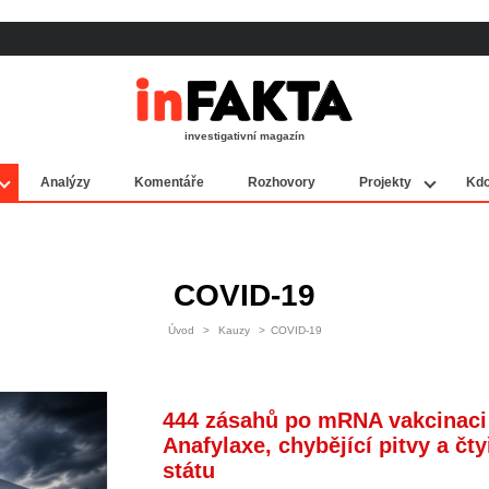
investigativní magazín
Analýzy
Komentáře
Rozhovory
Projekty
Kdo
COVID-19
Úvod
>
Kauzy
>
COVID-19
444 zásahů po mRNA vakcinaci
Anafylaxe, chybějící pitvy a čt
státu