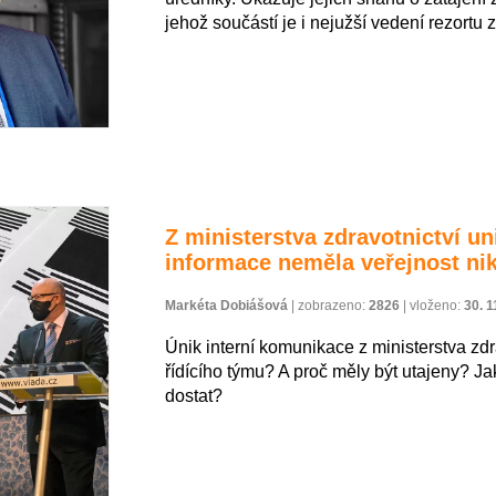
jehož součástí je i nejužší vedení rezortu z
Z ministerstva zdravotnictví un
informace neměla veřejnost ni
Markéta Dobiášová
|
zobrazeno:
2826
|
vloženo:
30. 1
Únik interní komunikace z ministerstva zdr
řídícího týmu? A proč měly být utajeny? J
dostat?