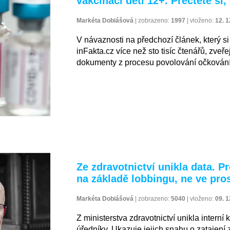
vakcinaci dětí 12+. Přečtěte si
Markéta Dobiášová
|
zobrazeno:
1997
|
vloženo:
12. 1
V návaznosti na předchozí článek, který s
inFakta.cz více než sto tisíc čtenářů, zv
dokumenty z procesu povolování očkování 
Ze zdravotnictví unikla data. P
na základě lobbingu, ne ve pr
Markéta Dobiášová
|
zobrazeno:
5040
|
vloženo:
09. 1
Z ministerstva zdravotnictví unikla inter
úředníky. Ukazuje jejich snahu o zatajení 