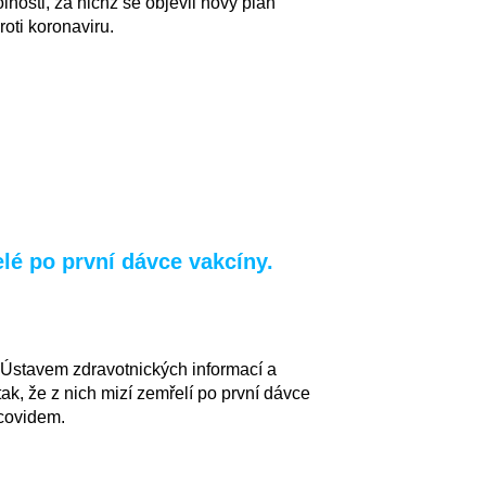
osti, za nichž se objevil nový plán
roti koronaviru.
elé po první dávce vakcíny.
é Ústavem zdravotnických informací a
tak, že z nich mizí zemřelí po první dávce
 covidem.