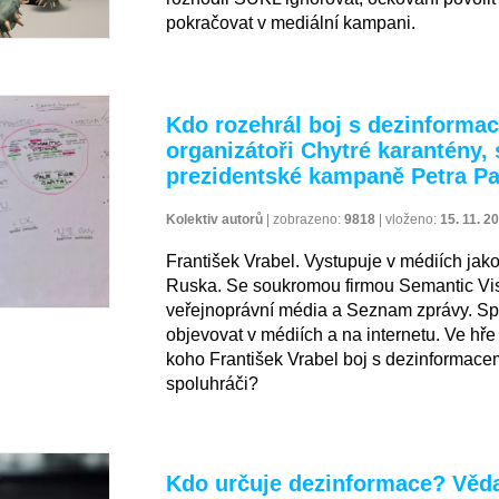
pokračovat v mediální kampani.
Kdo rozehrál boj s dezinforma
organizátoři Chytré karantény, 
prezidentské kampaně Petra Pa
Kolektiv autorů
|
zobrazeno:
9818
|
vloženo:
15. 11. 2
František Vrabel. Vystupuje v médiích ja
Ruska. Se soukromou firmou Semantic Visio
veřejnoprávní média a Seznam zprávy. Spo
objevovat v médiích a na internetu. Ve hře
koho František Vrabel boj s dezinformace
spoluhráči?
Kdo určuje dezinformace? Věda