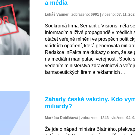
a média
Lukáš Vágner
|
zobrazeno:
6991
|
vloženo:
07. 11. 20
Soukromá firma Semantic Visions měla se 
informacím a lživé propagandě v médiích 
otáčet veřejné mínění ve prospěch politi
vládních opatření, která generovala miliard
Redakce inFakta má důkazy o tom, že se p
na mediální manipulaci veřejnosti. Spolu 
vedením ministerstva zdravotnictví a veřej
farmaceutických firem a reklamních ...
Záhady české vakcíny. Kdo vymy
miliardy?
Markéta Dobiášová
|
zobrazeno:
1843
|
vloženo:
04. 0
Že jde o nápad ministra Blatného, překvap