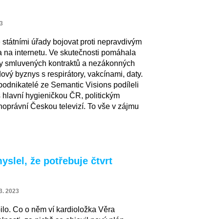
23
státními úřady bojovat proti nepravdivým
a na internetu. Ve skutečnosti pomáhala
cky smluvených kontraktů a nezákonných
ový byznys s respirátory, vakcínami, daty.
odnikatelé ze Semantic Visions podíleli
s hlavní hygieničkou ČR, politickým
noprávní Českou televizí. To vše v zájmu
slel, že potřebuje čtvrt
3. 2023
ilo. Co o něm ví kardioložka Věra