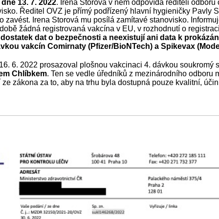
dne 13. 7. 2022
. Irena Storová v něm odpovídá řediteli odboru
visko. Ředitel OVZ je přímý podřízený hlavní hygieničky Pavly
vo zavést. Irena Storová mu posílá zamítavé stanovisko. Informu
 době žádná registrovaná vakcína v EU, v rozhodnutí o registr
í dostatek dat o bezpečnosti a neexistují ani data k prokáz
ávkou vakcín Comirnaty (Pfizer/BioNTech) a Spikevax (Mode
16. 6. 2022 prosazoval plošnou vakcinaci 4. dávkou soukromý 
m Chlíbkem
. Ten se vedle úředníků z mezinárodního odboru mi
ze zákona za to, aby na trhu byla dostupná pouze kvalitní, úč