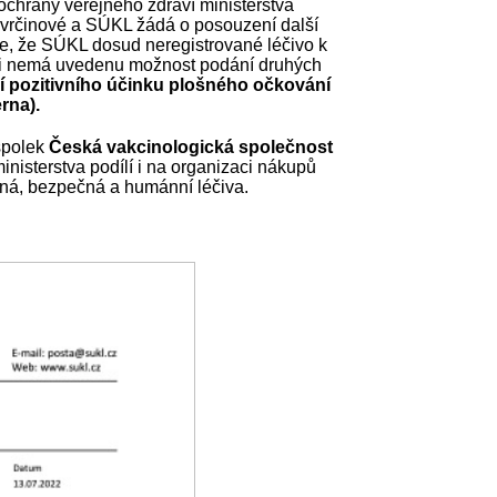
 ochrany veřejného zdraví ministerstva
 Svrčinové a SÚKL žádá o posouzení další
je, že SÚKL dosud neregistrované léčivo k
aci nemá uvedenu možnost podání druhých
ání pozitivního účinku plošného očkování
rna).
spolek
Česká vakcinologická společnost
nisterstva podílí i na organizaci nákupů
inná, bezpečná a humánní léčiva.