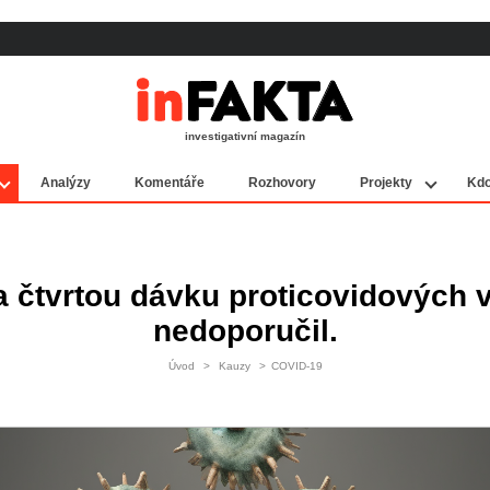
investigativní magazín
Analýzy
Komentáře
Rozhovory
Projekty
Kdo
 čtvrtou dávku proticovidových 
nedoporučil.
Úvod
>
Kauzy
>
COVID-19