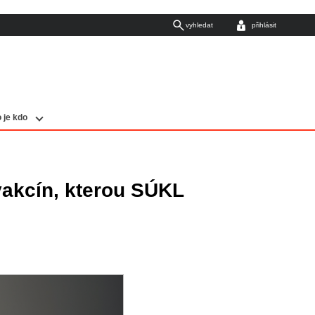
vyhledat
přihlásit
 je kdo
vakcín, kterou SÚKL