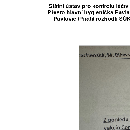
Státní ústav pro kontrolu léči
Přesto hlavní hygienička Pavla 
Pavlovic /Piráti/ rozhodli S