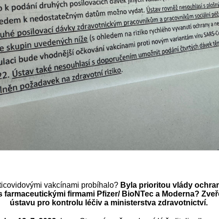
ticovidovými vakcínami probíhalo?
Byla prioritou vlády ochra
s farmaceutickými firmami Pfizer/ BioNTec a Moderna?
Zveř
ústavu pro kontrolu léčiv a ministerstva zdravotnictví.