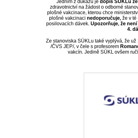
Jedním z důkazů je
dopis SÚKLu ze 
zdravotnictví na žádost o odborné stano
plošné vakcinace, kterou chce ministerst
plošné vakcinaci
nedoporučuje,
že v té
posilovacích dávek.
Upozorňuj
e, že nen
4. d
Ze stanoviska SÚKLu také vyplývá, že už 
/ČVS JEP/, v čele s profesorem
Romane
vakcín. Jedině SÚKL ovšem ručí 