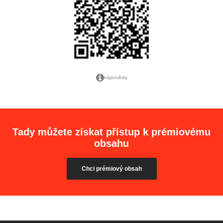
nápověda
Tady můžete získat přístup k prémiovému
obsahu
Chci prémiový obsah