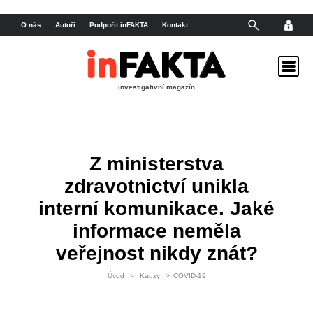
O nás
Autoři
Podpořit inFAKTA
Kontakt
investigativní magazín
Z ministerstva
zdravotnictví unikla
interní komunikace. Jaké
informace neměla
veřejnost nikdy znát?
Úvod
>
Kauzy
>
COVID-19