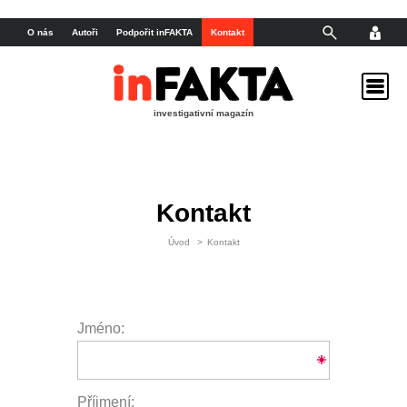
O nás
Autoři
Podpořit inFAKTA
Kontakt
investigativní magazín
Kontakt
Úvod
>
Kontakt
Jméno:
Příjmení: