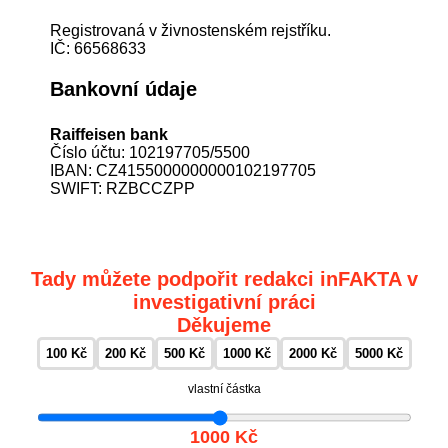
Registrovaná v živnostenském rejstříku.
IČ: 66568633
Bankovní údaje
Raiffeisen bank
Číslo účtu: 102197705/5500
IBAN: CZ4155000000000102197705
SWIFT: RZBCCZPP
Tady můžete podpořit redakci inFAKTA v
investigativní práci
Děkujeme
100 Kč
200 Kč
500 Kč
1000 Kč
2000 Kč
5000 Kč
vlastní částka
1000 Kč