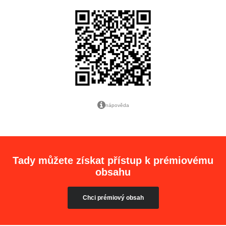
nápověda
Tady můžete získat přístup k prémiovému
obsahu
Chci prémiový obsah