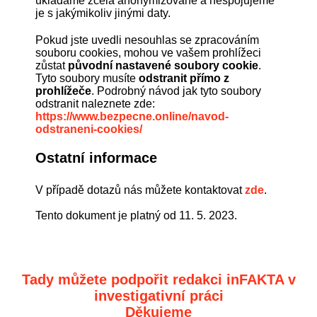
ukládáme zcela anonymizovaně a nespojujeme
je s jakýmikoliv jinými daty.
Pokud jste uvedli nesouhlas se zpracováním
souboru cookies, mohou ve vašem prohlížeci
zůstat
původní nastavené soubory cookie
.
Tyto soubory musíte
odstranit přímo z
prohlížeče
. Podrobný návod jak tyto soubory
odstranit naleznete zde:
https://www.bezpecne.online/navod-
odstraneni-cookies/
Ostatní informace
V případě dotazů nás můžete kontaktovat
zde
.
Tento dokument je platný od 11. 5. 2023.
Tady můžete podpořit redakci inFAKTA v
investigativní práci
Děkujeme