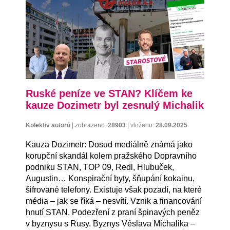
Ruské peníze ve STAN? Klíčem ke
kauze Dozimetr byl zesnulý Michalik
Kolektiv autorů
|
zobrazeno:
28903
|
vloženo:
28.09.2025
Kauza Dozimetr: Dosud mediálně známá jako
korupční skandál kolem pražského Dopravního
podniku STAN, TOP 09, Redl, Hlubuček,
Augustin… Konspirační byty, šňupání kokainu,
šifrované telefony. Existuje však pozadí, na které
média – jak se říká – nesvítí. Vznik a financování
hnutí STAN. Podezření z praní špinavých peněz
v byznysu s Rusy. Byznys Věslava Michalika –