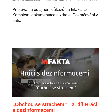
Markéta Dobiášová
|
zobrazeno:
10451
|
vloženo:
21.06.2025
Příprava na odtajnění důkazů na Infakta.cz.
Kompletní dokumentace a zdroje. Pokračování v
pátrání.
„Obchod se strachem“ - 2. díl Hráči
s dezinformacemi