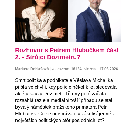
Rozhovor s Petrem Hlubučkem část
2. - Strůjci Dozimetru?
Markéta Dobiášová
|
zobrazeno:
16134
|
vloženo:
17.03.2026
Smrt politika a podnikatele Věslava Michalika
přišla ve chvíli, kdy policie několik let sledovala
aktéry kauzy Dozimetr. Tři dny poté začala
rozsáhlá razie a mediální tváří případu se stal
bývalý náměstek pražského primátora Petr
Hlubuček. Co se odehrávalo v zákulisí jedné z
největších politických afér posledních let?