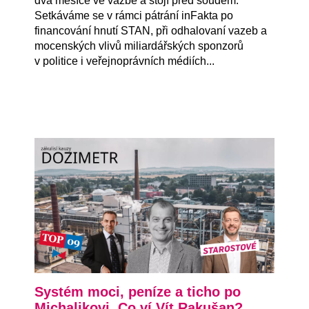
dva měsíce ve vazbě a stojí před soudem.
Setkáváme se v rámci pátrání inFakta po
financování hnutí STAN, při odhalovaní vazeb a
mocenských vlivů miliardářských sponzorů
v politice i veřejnoprávních médiích...
Systém moci, peníze a ticho po
Michalikovi. Co ví Vít Rakušan?