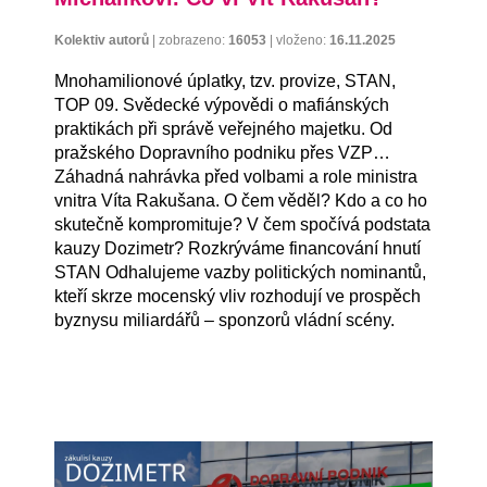
Kolektiv autorů
|
zobrazeno:
16053
|
vloženo:
16.11.2025
Mnohamilionové úplatky, tzv. provize, STAN,
TOP 09. Svědecké výpovědi o mafiánských
praktikách při správě veřejného majetku. Od
pražského Dopravního podniku přes VZP…
Záhadná nahrávka před volbami a role ministra
vnitra Víta Rakušana. O čem věděl? Kdo a co ho
skutečně kompromituje? V čem spočívá podstata
kauzy Dozimetr? Rozkrýváme financování hnutí
STAN Odhalujeme vazby politických nominantů,
kteří skrze mocenský vliv rozhodují ve prospěch
byznysu miliardářů – sponzorů vládní scény.