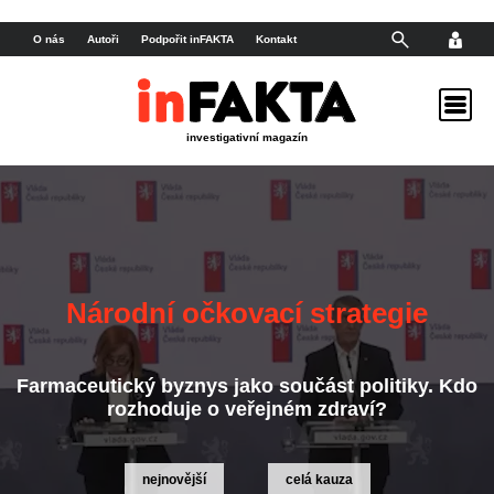
O nás
Autoři
Podpořit inFAKTA
Kontakt
investigativní magazín
Kauza Dozimetr
zločinný systém, který vysával veřejné peníze
nejnovější
celá kauza