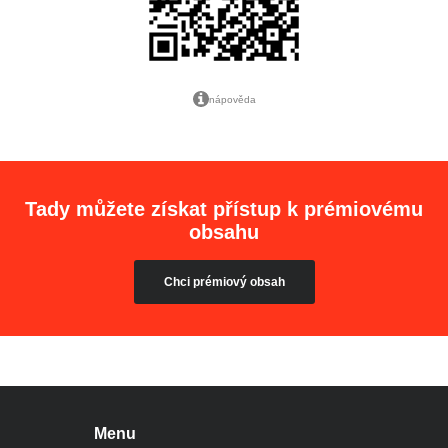
nápověda
Tady můžete získat přístup k prémiovému
obsahu
Chci prémiový obsah
Menu