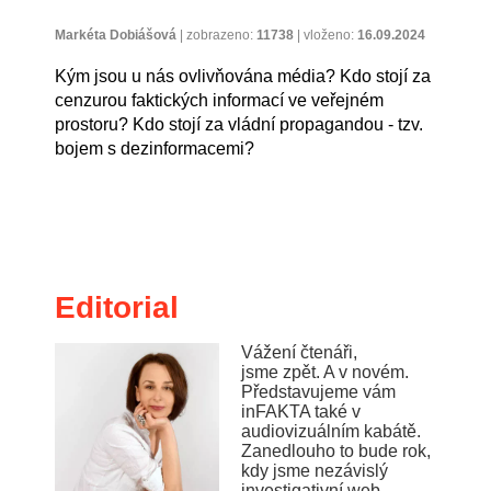
Markéta Dobiášová
|
zobrazeno:
11738
|
vloženo:
16.09.2024
Kým jsou u nás ovlivňována média? Kdo stojí za
cenzurou faktických informací ve veřejném
prostoru? Kdo stojí za vládní propagandou - tzv.
bojem s dezinformacemi?
Editorial
Vážení čtenáři,
jsme zpět. A v novém.
Představujeme vám
inFAKTA také v
audiovizuálním kabátě.
Zanedlouho to bude rok,
kdy jsme nezávislý
investigativní web