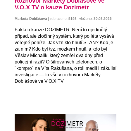
Rozhovor Markéty Dobiášové ve
V.O.X TV o kauze Dozimetr
Markéta Dobiášová
|
zobrazeno:
5193
|
vloženo:
30.03.2026
Fakta o kauze DOZIMETR: Není to ojedinělý
případ, ale zločinný systém, který po léta vysává
veřejné peníze. Jak vzniklo hnutí STAN? Kdo je
za ním? Kdo byl tvz. mozkem hnutí, a kdo byl
Věslav Michalik, který zemřel dva dny před
policejní razií? O šifrovaných telefonech, o
"kompro" na Víta Rakušana, o roli médií i zákulisí
investigace — to vše v rozhovoru Markéty
Dobiášové ve V.O.X TV.