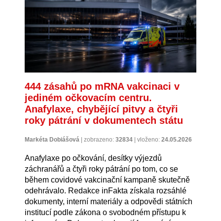
444 zásahů po mRNA vakcinaci v
jediném očkovacím centru.
Anafylaxe, chybějící pitvy a čtyři
roky pátrání v dokumentech státu
Markéta Dobiášová
|
zobrazeno:
32834
|
vloženo:
24.05.2026
Anafylaxe po očkování, desítky výjezdů
záchranářů a čtyři roky pátrání po tom, co se
během covidové vakcinační kampaně skutečně
odehrávalo. Redakce inFakta získala rozsáhlé
dokumenty, interní materiály a odpovědi státních
institucí podle zákona o svobodném přístupu k