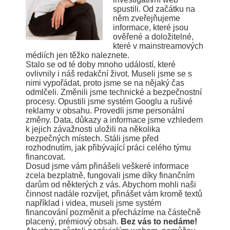
spustili. Od začátku na
něm zveřejňujeme
informace, které jsou
ověřené a doložitelné,
které v mainstreamových
médiích jen těžko naleznete.
Stalo se od té doby mnoho událostí, které
ovlivnily i náš redakční život. Museli jsme se s
nimi vypořádat, proto jsme se na nějaký čas
odmlčeli. Změnili jsme technické a bezpečnostní
procesy. Opustili jsme systém Googlu a rušivé
reklamy v obsahu. Provedli jsme personální
změny. Data, důkazy a informace jsme vzhledem
k jejich závažnosti uložili na několika
bezpečných místech. Stáli jsme před
rozhodnutím, jak přibývající práci celého týmu
financovat.
Dosud jsme vám přinášeli veškeré informace
zcela bezplatně, fungovali jsme díky finančním
darům od některých z vás. Abychom mohli naši
činnost nadále rozvíjet, přinášet vám kromě textů
například i videa, museli jsme systém
financování pozměnit a přecházíme na částečně
placený, prémiový obsah.
Bez vás to nedáme!