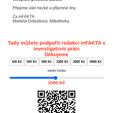
Přejeme vám hezké a příjemné dny.
Za inFAKTA
Markéta Dobiášová, šéfeditorka
Tady můžete podpořit redakci inFAKTA v
investigativní práci
Děkujeme
100 Kč
200 Kč
500 Kč
1000 Kč
2000 Kč
5000 Kč
vlastní částka
1000 Kč