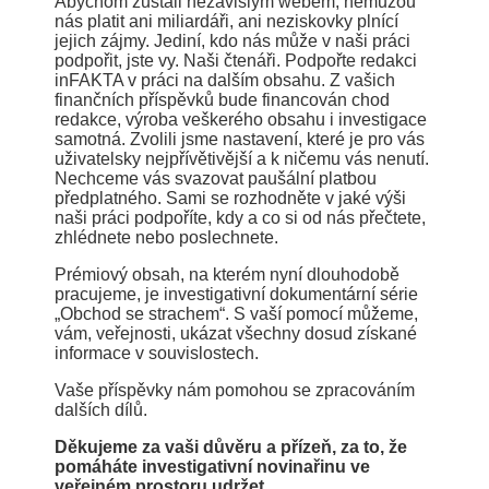
Abychom zůstali nezávislým webem, nemůžou
nás platit ani miliardáři, ani neziskovky plnící
jejich zájmy. Jediní, kdo nás může v naši práci
podpořit, jste vy. Naši čtenáři. Podpořte redakci
inFAKTA v práci na dalším obsahu. Z vašich
finančních příspěvků bude financován chod
redakce, výroba veškerého obsahu i investigace
samotná. Zvolili jsme nastavení, které je pro vás
uživatelsky nejpřívětivější a k ničemu vás nenutí.
Nechceme vás svazovat paušální platbou
předplatného. Sami se rozhodněte v jaké výši
naši práci podpoříte, kdy a co si od nás přečtete,
zhlédnete nebo poslechnete.
Prémiový obsah, na kterém nyní dlouhodobě
pracujeme, je investigativní dokumentární série
„Obchod se strachem“. S vaší pomocí můžeme,
vám, veřejnosti, ukázat všechny dosud získané
informace v souvislostech.
Vaše příspěvky nám pomohou se zpracováním
dalších dílů.
Děkujeme za vaši důvěru a přízeň, za to, že
pomáháte investigativní novinařinu ve
veřejném prostoru udržet.