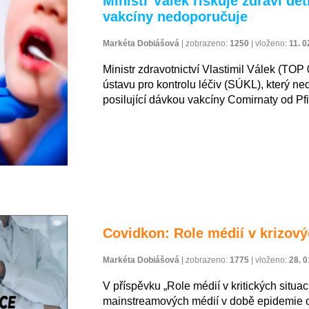
Ministr Válek riskuje zdraví dě
vakcíny nedoporučuje
Markéta Dobiášová
|
zobrazeno:
1250
|
vloženo:
11. 0
Ministr zdravotnictví Vlastimil Válek (TOP
ústavu pro kontrolu léčiv (SÚKL), který ne
posilující dávkou vakcíny Comirnaty od Pf
Covidkon: Role médií v krizový
Markéta Dobiášová
|
zobrazeno:
1775
|
vloženo:
28. 0
V příspěvku „Role médií v kritických situa
mainstreamových médií v době epidemie 