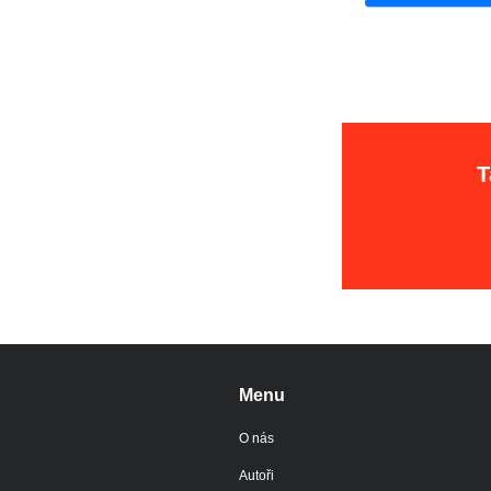
T
Menu
O nás
Autoři