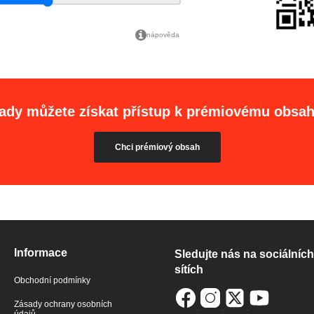
nápověda
ady můžete získat přístup k prémiovému obsa
Chci prémiový obsah
Informace
Sledujte nás na sociálních
sítích
Obchodní podmínky
Zásady ochrany osobních