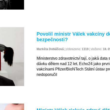
Povolil ministr Válek vakcíny 
bezpečnosti?
Markéta Dobiášová
|
zobrazeno:
1319
|
vloženo:
18. 0
Ministerstvo zdravotnictví tají, o jaká data
dávku dětem nad 12 let. Echo24 jako první 
vakcínami Pfizer/BioNTech Státní ústav pr
nedoporučil