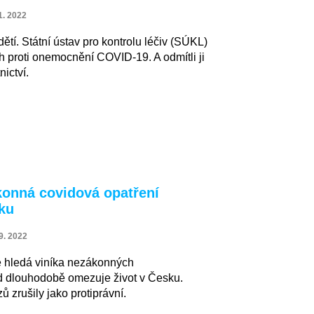
1. 2022
ětí. Státní ústav pro kontrolu léčiv (SÚKL)
ch proti onemocnění COVID-19. A odmítli ji
nictví.
konná covidová opatření
vku
9. 2022
že hledá viníka nezákonných
ad dlouhodobě omezuje život v Česku.
 zrušily jako protiprávní.