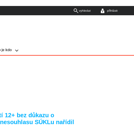
vyhledat
přihlásit
 je kdo
tí 12+ bez důkazu o
 nesouhlasu SÚKLu nařídil