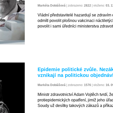
Markéta Dobiášová
|
zobrazeno:
2822
|
vloženo:
03. 1
Vládní představitelé hazardují se zdravím d
odmítl povolit plošnou vakcinaci náctiletý
povolit i sami úředníci ministerstva zdravot
Epidemie politické zvůle. Nezá
vznikají na politickou objedná
Markéta Dobiášová
|
zobrazeno:
1576
|
vloženo:
16. 0
Ministr zdravotnictví Adam Vojtěch tvrdí, 
protiepidemických opatření, jimiž jeho úř
Soudy už desítky takových zákazů a příkazů