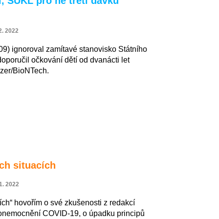
tí, SÚKL pro ně třetí dávku
2. 2022
 09) ignoroval zamítavé stanovisko Státního
doporučil očkování dětí od dvanácti let
izer/BioNTech.
ch situacích
1. 2022
cích“ hovořím o své zkušenosti z redakcí
onemocnění COVID-19, o úpadku principů