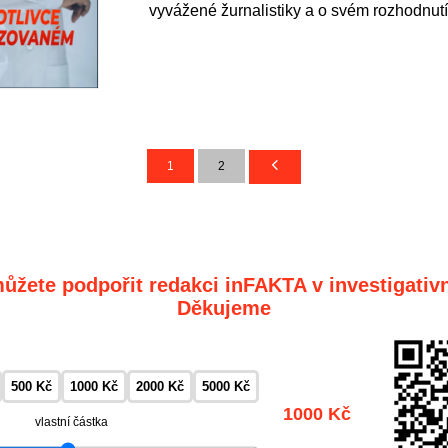
vyvážené žurnalistiky a o svém rozhodnutí
1
2
ůžete podpořit redakci inFAKTA v investigativn
Děkujeme
500 Kč
1000 Kč
2000 Kč
5000 Kč
1000 Kč
vlastní částka