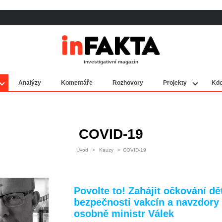
investigativní magazín
Analýzy
Komentáře
Rozhovory
Projekty
Kdo
COVID-19
Úvod
>
Kauzy
>
COVID-19
Povolte to! Zahájit očkování dě
bezpečnosti vakcín a navzdory
osobně ministr Válek