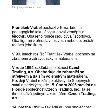
Zdroj: https://linkedin.com
František Vrabel
pochází z Brna, kde na
pedagogické fakultě vystudoval zeměpis a
tělocvik. Oba jeho rodiče jsou bývalí sportovci.
Oba figurují v představenstvech nebo dozorčích
radách jeho firem.
V 90. letech rozjíždí František Vrabel obchody se
zbraněmi a zdravotnickým materiálem.
V roce 1994
zakládá
společnost
Czech
Trading, a.s
.
Obchoduje do zahraničí se
střelivem a dalším vojenským materiálem.
Později Vrabel rozšiřuje aktivity do Spojených
států amerických, kde
15. února 2006 otevírá na
Floridě
společnost
Czech Trading, Inc.
Ta se
ihned stává jediným akcionářem
Czech Trading,
a.s.
14. března 1996
– zakládá druhou společnost