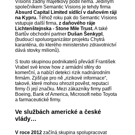
Visions žádný majetkový podíl nemá. Jediným
společníkem Semantic Visions je tehdy firma
Absurd Capital Limited sídlící v daňovém ráji
na Kypru.
Téhož roku pak do Semantic Visions
vstupuje další firma,
z daňového ráje
Lichtenštejnska - Stone Mile Trust.
A také
Bartův obchodní partner
Dušan Šenkypl
,
(budoucí spoluorganizátor projektu Chytrá
karanténa, do kterého ministerstvo zdravotnictví
dává stovky milionů).
S touto skupinou podnikatelů převádí František
Vrabel své know how z armádní sféry do
komerční, a nabízí detekci rizik nadnárodním
firmám. Zjišťuje pro ně „rizikové informace“,
takové, které mohou ohrozit pověst, reputaci
firmy či její značku. Mezi zákazníky firmy patří
Boeing, Bank of America, Microsoft nebo Toyota
a farmaceutické firmy.
Ve službách americké a české
vlády…
V roce 2012
začíná skupina spolupracovat