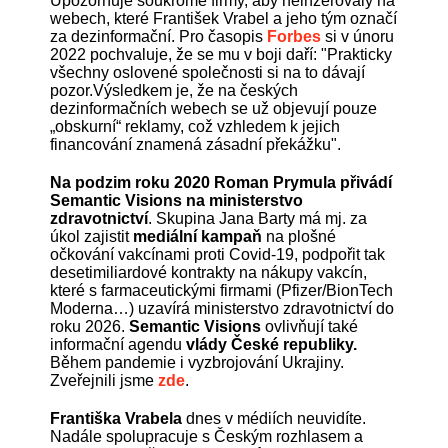
Upozorňuje soukromé firmy, aby neinzerovaly na
webech, které František Vrabel a jeho tým označí
za dezinformační. Pro časopis
Forbes
si v únoru
2022 pochvaluje, že se mu v boji daří: "Prakticky
všechny oslovené společnosti si na to dávají
pozor.Výsledkem je, že na českých
dezinformačních webech se už objevují pouze
„obskurní“ reklamy, což vzhledem k jejich
financování znamená zásadní překážku".
Na podzim roku 2020 Roman Prymula přivádí
Semantic Visions na ministerstvo
zdravotnictví
. Skupina Jana Barty má mj. za
úkol zajistit
mediální kampaň
na plošné
očkování vakcínami proti Covid-19, podpořit tak
desetimiliardové kontrakty na nákupy vakcín,
které s farmaceutickými firmami (Pfizer/BionTech
Moderna…) uzavírá ministerstvo zdravotnictví do
roku 2026.
Semantic Visions
ovlivňují také
informační agendu
vlády České republiky.
Během pandemie i vyzbrojování Ukrajiny.
Zveřejnili jsme
zde
.
Františka Vrabela
dnes v médiích neuvidíte.
Nadále spolupracuje s Českým rozhlasem a