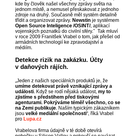
kde by člověk našel všechny zprávy světa na
jednom místě, a nemusel přeskakovat z jednoho
zdroje na druhý. Současně měl systém detailně
třídit a organizovat zprávy.
Newstin
je systémem
Open Source Inteligence /OSINT/
, aplikací
vojenských poznatků do civilní sféry." Tak mluví
v roce 2009 Franitšek Vrabel o tom, jak přešel od
armádních technologií ke zpravodajství a
médiím.
Detekce rizik na zakázku. Účty
v daňových rájích.
„Jeden z našich speciálních produktů je, že
umíme detekovat právě vznikající zprávy a
události
. Když se rodí nějaká událost,
my to
zjistíme s předstihem před tiskovými
agenturami.
Pokrýváme téměř všechno, co se
na Zemi publikuje
. Naším typickým zákazníkem
jsou
velké mediální společnosti
“, říká Vrabel
pro
Lupa.cz
Vrabelova firma údajně v té době otevírá
pobočku v Silicon Valley a pokouší se navázat