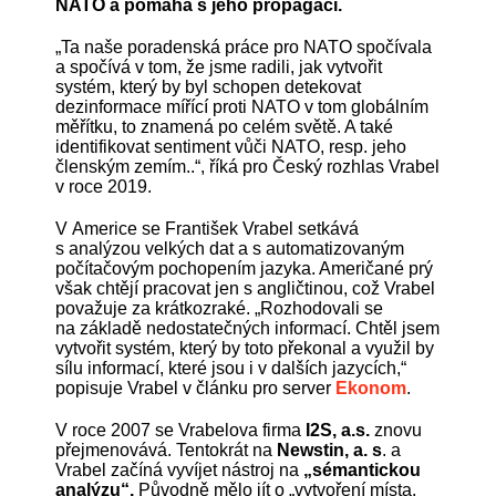
NATO a pomáhá s jeho propagací.
„Ta naše poradenská práce pro NATO spočívala
a spočívá v tom, že jsme radili, jak vytvořit
systém, který by byl schopen detekovat
dezinformace mířící proti NATO v tom globálním
měřítku, to znamená po celém světě. A také
identifikovat sentiment vůči NATO, resp. jeho
členským zemím..“, říká pro Český rozhlas Vrabel
v roce 2019.
V Americe se František Vrabel setkává
s analýzou velkých dat a s automatizovaným
počítačovým pochopením jazyka. Američané prý
však chtějí pracovat jen s angličtinou, což Vrabel
považuje za krátkozraké. „Rozhodovali se
na základě nedostatečných informací. Chtěl jsem
vytvořit systém, který by toto překonal a využil by
sílu informací, které jsou i v dalších jazycích,“
popisuje Vrabel v článku pro server
Ekonom
.
V roce 2007 se Vrabelova firma
I2S, a.s.
znovu
přejmenovává. Tentokrát na
Newstin, a. s
. a
Vrabel začíná vyvíjet nástroj na
„sémantickou
analýzu“.
Původně mělo jít o „vytvoření místa,