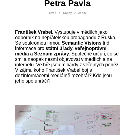
Petra Pavla
Úvod
>
Kauzy
>
Media
František Vrabel.
Vystupuje v médiích jako
odborník na nepřátelskou propagandu z Ruska.
Se soukromou firmou
Semantic Visions
třídí
informace pro
státní úřady, veřejnoprávní
média a Seznam zprávy
. Společně určují, co se
smí a naopak nesmí objevovat v médiích a na
internetu. Ve hře jsou miliardy z veřejných peněz.
V zájmu koho František Vrabel boj s
dezinformacemi mediálně rozehrál? Kdo jsou
jeho spoluhráči?