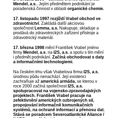
Mendel, a.s.
. Jejím předmětem podnikání je
poradenská činnost v oblasti
organické chemie.
17. listopadu 1997 rozjíždí Vrabel obchod ve
zdravotnictví
. Zakládá další akciovou
společnost
Lemma, a.s.
Nakupuje, skladuje a
prodává do zdravotnických zařízení přístroje a
zdravotnický materiál.
17. března
1998
mění František Vrabel jméno
firmy
Mendel, a.s
. na
I2S, a.s.
a spolu s tím mění
i předmět podnikání.
Začíná obchodovat s daty
a informačními technologiemi.
Na českém trhu však Vrabelova firma
I2S, a.s.
úrodnou půdu nenachází. Její existenci
zachraňuje až
americká armáda,
se kterou v
roce 2000 začíná společnost
I2S, a.s.
spolupracovat na vojensko-zpravodajských
projektech. František Vrabel pracuje na
zefektivnění amerických ozbrojených sil,
propojování informačně komunikačních
systémů, na ochraně informací a přenosu dat.
Stává se poradcem Severoatlantické Aliance /