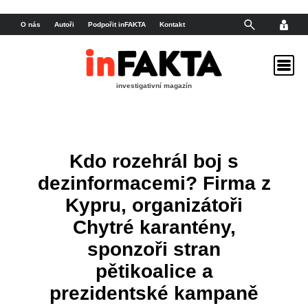
O nás
Autoři
Podpořit inFAKTA
Kontakt
investigativní magazín
Kdo rozehrál boj s
dezinformacemi? Firma z
Kypru, organizátoři
Chytré karantény,
sponzoři stran
pětikoalice a
prezidentské kampaně