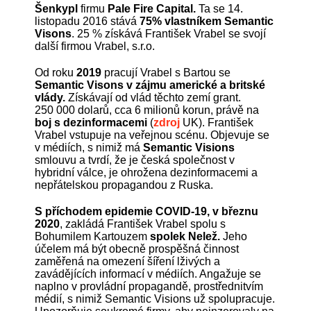
Šenkypl
firmu
Pale Fire Capital.
Ta se 14.
listopadu 2016 stává
75% vlastníkem Semantic
Visons
. 25 % získává František Vrabel se svojí
další firmou Vrabel, s.r.o.
Od roku
2019
pracují Vrabel s Bartou se
Semantic Visons
v zájmu americké a britské
vlády.
Získávají od vlád těchto zemí grant.
250 000 dolarů, cca 6 milionů korun, právě na
boj s dezinformacemi
(
zdroj
UK). František
Vrabel vstupuje na veřejnou scénu. Objevuje se
v médiích, s nimiž má
Semantic Visions
smlouvu a tvrdí, že je česká společnost v
hybridní válce, je ohrožena dezinformacemi a
nepřátelskou propagandou z Ruska.
S příchodem epidemie COVID-19, v březnu
2020
, zakládá František Vrabel spolu s
Bohumilem Kartouzem
spolek Nelež.
Jeho
účelem má být obecně prospěšná činnost
zaměřená na omezení šíření lživých a
zavádějících informací v médiích. Angažuje se
naplno v provládní propagandě, prostřednitvím
médií, s nimiž Semantic Visions už spolupracuje.