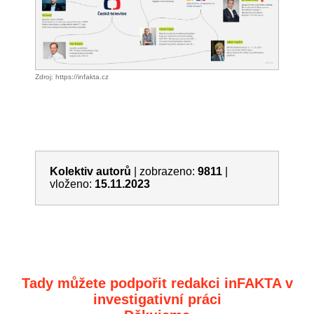
Zdroj: https://infakta.cz
Kolektiv autorů
|
zobrazeno:
9811
|
vloženo:
15.11.2023
Tady můžete podpořit redakci inFAKTA v
investigativní práci