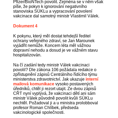
Pfizer/BioNTech povolit. Zejména se v něm však
píše, že pokyn k ignorování negativního
stanoviska SÚKLu a vypracování povolení
vakcinace dal samotný ministr Vlastimil Válek.
Dokument 4
K pokynu, který měl dostat tehdejší ředitel
ochrany veřejného zdraví, se Jan Marounek
vyjádřit nemůže. Koncem léta měl vážnou
dopravní nehodu a dosud je ve vážném stavu
hospitalizován.
Na čí zadání tedy ministr Válek vakcinaci
povolil? Dle zákona 106 požádala redakce o
zpřístupnění zápisů Centrálního řídícího týmu
ministerstva zdravotnictví. Jak ukazuje
interní
mailová komunikace
vysoko postavených
úředníků, chtěl ji rezort utajit. Ze dvou zápisů
CŘT nyní vyplývá, že vakcinaci dětí ani sám
ministr Válek původně povolit kvůli SÚKLu
nechtěl. Požadoval ji a u ministra prolobboval
profesor Roman Chlíbek, předseda
vakcinologické společnosti.