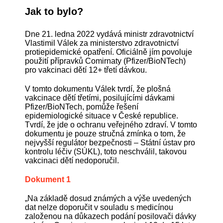
Jak to bylo?
Dne 21. ledna 2022 vydává ministr zdravotnictví
Vlastimil Válek za ministerstvo zdravotnictví
protiepidemické opatření. Oficiálně jím povoluje
použití přípravků Comirnaty (Pfizer/BioNTech)
pro vakcinaci dětí 12+ třetí dávkou.
V tomto dokumentu Válek tvrdí, že plošná
vakcinace dětí třetími, posilujícími dávkami
Pfizer/BioNTech, pomůže řešení
epidemiologické situace v České republice.
Tvrdí, že jde o ochranu veřejného zdraví. V tomto
dokumentu je pouze stručná zmínka o tom, že
nejvyšší regulátor bezpečnosti – Státní ústav pro
kontrolu léčiv (SÚKL), toto neschválil, takovou
vakcinaci dětí nedoporučil.
Dokument 1
„Na základě dosud známých a výše uvedených
dat nelze doporučit v souladu s medicínou
založenou na důkazech podání posilovači dávky