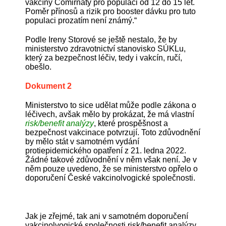
vakcíny Comirnaty pro populaci od 12 do 15 let.
Poměr přínosů a rizik pro booster dávku pro tuto
populaci prozatím není známý.“
Podle Ireny Storové se ještě nestalo, že by
ministerstvo zdravotnictví stanovisko SÚKLu,
který za bezpečnost léčiv, tedy i vakcín, ručí,
obešlo.
Dokument 2
Ministerstvo to sice udělat může podle zákona o
léčivech, avšak mělo by prokázat, že má vlastní
risk/benefit analýzy
, které prospěšnost a
bezpečnost vakcinace potvrzují. Toto zdůvodnění
by mělo stát v samotném vydání
protiepidemického opatření z 21. ledna 2022.
Žádné takové zdůvodnění v něm však není. Je v
něm pouze uvedeno, že se ministerstvo opřelo o
doporučení České vakcinolvogické společnosti.
Jak je zřejmé, tak ani v samotném doporučení
vakcinolvogické společnosti risk/benefit analýzy