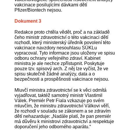
vakcinace posilujícími dávkami dětí
Pfizer/Biontech nejsou.
Dokument 3
Redakce proto chtěla vědět, proč a na základě
čeho ministr zdravotnictví o této vakcinaci dětí
rozhodl, který ministerský úředník povolení této
vakcinace navzdory nesouhlasu SÚKLu
vypracoval. Tyto informace jsou uloženy ve spisu
odboru ochrany veřejného zdraví. Kabinet
ministra je ale nechce zpřístupnit. Poskytuje
pouze tzv. spisový arch. Z něj lze vyčíst, že ve
spisu skutečně žádné analýzy, data a o
bezpečnosti a prospěšnosti vakcinace nejsou.
Mluvčí ministra zdravotnictví se k věci odmítá
vyjadřovat, taktéž samotný ministr Vlastimil
Válek. Premiér Petr Fiala vzkazuje po svém
mluvčím, že ministru zdravotnictví Válkovi věří,
že rozhodl v souladu se zákonem a se zdravím
dětí nehazarduje: „Nadále platí, že pan premiér
má důvěru k ministrovi zdravotnictví a respektuje
doporučení jeho odborného aparátu.“