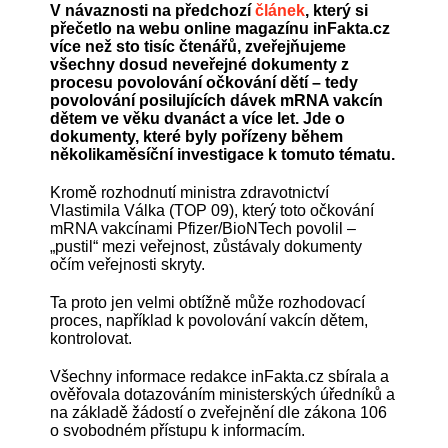
V návaznosti na předchozí
článek
, který si
přečetlo na webu online magazínu inFakta.cz
více než sto tisíc čtenářů, zveřejňujeme
všechny dosud neveřejné dokumenty z
procesu povolování očkování dětí – tedy
povolování posilujících dávek mRNA vakcín
dětem ve věku dvanáct a více let.
Jde o
dokumenty, které byly pořízeny během
několikaměsíční investigace k tomuto tématu.
Kromě rozhodnutí ministra zdravotnictví
Vlastimila Válka (TOP 09), který toto očkování
mRNA vakcínami Pfizer/BioNTech povolil –
„pustil“ mezi veřejnost, zůstávaly dokumenty
očím veřejnosti skryty.
Ta proto jen velmi obtížně může rozhodovací
proces, například k povolování vakcín dětem,
kontrolovat.
Všechny informace redakce inFakta.cz sbírala a
ověřovala dotazováním ministerských úředníků a
na základě žádostí o zveřejnění dle zákona 106
o svobodném přístupu k informacím.