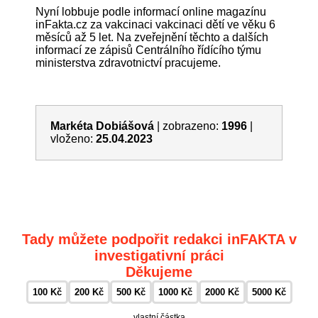
Nyní lobbuje podle informací online magazínu
inFakta.cz za vakcinaci vakcinaci dětí ve věku 6
měsíců až 5 let. Na zveřejnění těchto a dalších
informací ze zápisů Centrálního řídícího týmu
ministerstva zdravotnictví pracujeme.
Markéta Dobiášová
|
zobrazeno:
1996
|
vloženo:
25.04.2023
Tady můžete podpořit redakci inFAKTA v
investigativní práci
Děkujeme
100 Kč
200 Kč
500 Kč
1000 Kč
2000 Kč
5000 Kč
vlastní částka