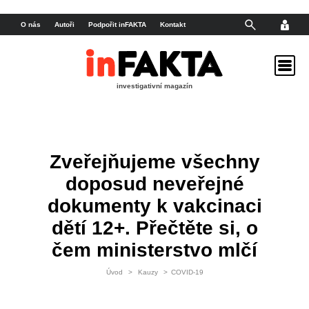
O nás
Autoři
Podpořit inFAKTA
Kontakt
investigativní magazín
Zveřejňujeme všechny
doposud neveřejné
dokumenty k vakcinaci
dětí 12+. Přečtěte si, o
čem ministerstvo mlčí
Úvod
>
Kauzy
>
COVID-19