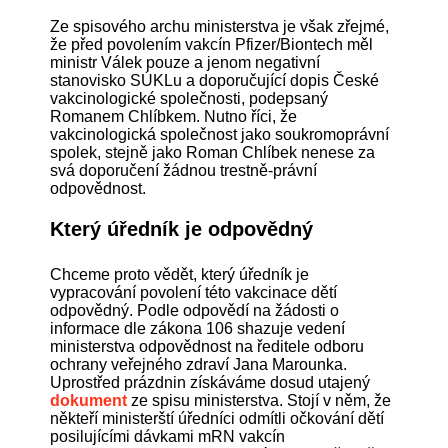
Ze spisového archu ministerstva je však zřejmé,
že před povolením vakcín Pfizer/Biontech měl
ministr Válek pouze a jenom negativní
stanovisko SÚKLu a doporučující dopis České
vakcinologické společnosti, podepsaný
Romanem Chlíbkem. Nutno říci, že
vakcinologická společnost jako soukromoprávní
spolek, stejně jako Roman Chlíbek nenese za
svá doporučení žádnou trestně-právní
odpovědnost.
Který úředník je odpovědný
Chceme proto vědět, který úředník je
vypracování povolení této vakcinace dětí
odpovědný. Podle odpovědí na žádosti o
informace dle zákona 106 shazuje vedení
ministerstva odpovědnost na ředitele odboru
ochrany veřejného zdraví Jana Marounka.
Uprostřed prázdnin získáváme dosud utajený
dokument
ze spisu ministerstva. Stojí v něm, že
někteří ministerští úředníci odmítli očkování dětí
posilujícími dávkami mRN vakcín