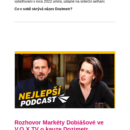
vyšetřování v roce 2022 umírá, údajně na srdeční selhání.
Co v sobě skrývá název Dozimetr?
Rozhovor Markéty Dobiášové ve
V.O.X TV o kauze Dozimetr