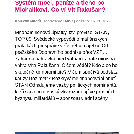
Systém moci, peníze a ticho po
Michalikovi. Co ví Vít Rakušan?
Kolektiv autorů
|
zobrazeno:
16052
|
vloženo:
16. 11. 2025
Mnohamilionové úplatky, tzv. provize, STAN,
TOP 09. Svědecké výpovědi o mafiánských
praktikách při správě veřejného majetku. Od
pražského Dopravního podniku přes VZP…
Záhadná nahrávka před volbami a role ministra
vnitra Víta Rakušana. O čem věděl? Kdo a co ho
skutečně kompromituje? V čem spočívá podstata
kauzy Dozimetr? Rozkrýváme financování hnutí
STAN Odhalujeme vazby politických nominantů,
kteří skrze mocenský vliv rozhodují ve prospěch
byznysu miliardářů – sponzorů vládní scény.