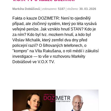
Markéta Dobiášová
|
zobrazeno:
5187
|
vloženo:
30. 03. 2026
Fakta o kauze DOZIMETR: Není to ojedinělý
případ, ale zločinný systém, který po léta vysává
veřejné peníze. Jak vzniklo hnutí STAN? Kdo je
za ním? Kdo byl tvz. mozkem hnutí, a kdo byl
Věslav Michalik, který zemřel dva dny před
policejní razií? O šifrovaných telefonech, o
"kompro" na Víta Rakušana, o roli médií i zákulisí
investigace — to vše v rozhovoru Markéty
Dobiášové ve V.O.X TV.