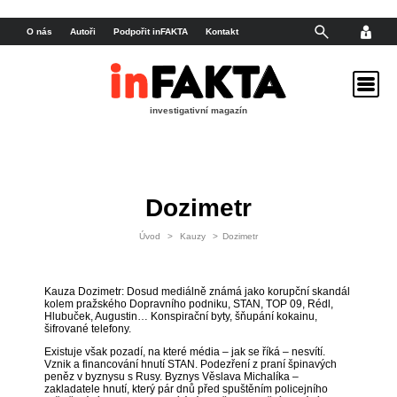
O nás
Autoři
Podpořit inFAKTA
Kontakt
investigativní magazín
Dozimetr
Úvod
>
Kauzy
>
Dozimetr
Kauza Dozimetr: Dosud mediálně známá jako korupční skandál
kolem pražského Dopravního podniku, STAN, TOP 09, Rédl,
Hlubuček, Augustin… Konspirační byty, šňupání kokainu,
šifrované telefony.
Existuje však pozadí, na které média – jak se říká – nesvítí.
Vznik a financování hnutí STAN. Podezření z praní špinavých
peněz v byznysu s Rusy. Byznys Věslava Michalíka –
zakladatele hnutí, který pár dnů před spuštěním policejního