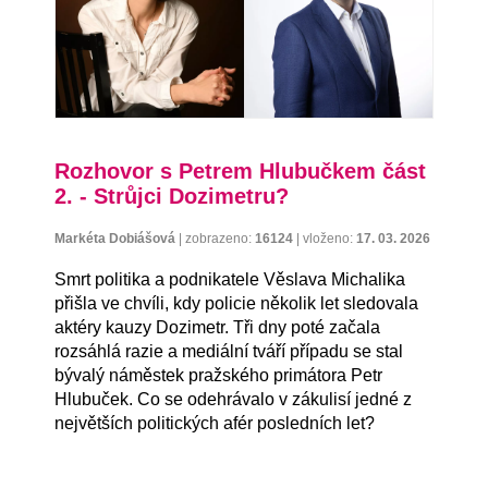
Rozhovor s Petrem Hlubučkem část
2. - Strůjci Dozimetru?
Markéta Dobiášová
|
zobrazeno:
16124
|
vloženo:
17. 03. 2026
Smrt politika a podnikatele Věslava Michalika
přišla ve chvíli, kdy policie několik let sledovala
aktéry kauzy Dozimetr. Tři dny poté začala
rozsáhlá razie a mediální tváří případu se stal
bývalý náměstek pražského primátora Petr
Hlubuček. Co se odehrávalo v zákulisí jedné z
největších politických afér posledních let?