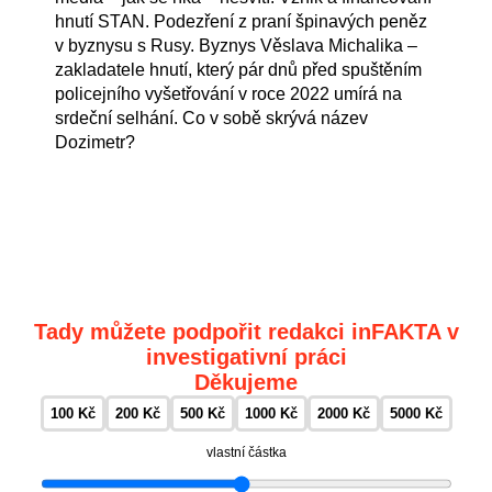
hnutí STAN. Podezření z praní špinavých peněz
v byznysu s Rusy. Byznys Věslava Michalika –
zakladatele hnutí, který pár dnů před spuštěním
policejního vyšetřování v roce 2022 umírá na
srdeční selhání. Co v sobě skrývá název
Dozimetr?
Tady můžete podpořit redakci inFAKTA v
investigativní práci
Děkujeme
100 Kč
200 Kč
500 Kč
1000 Kč
2000 Kč
5000 Kč
vlastní částka