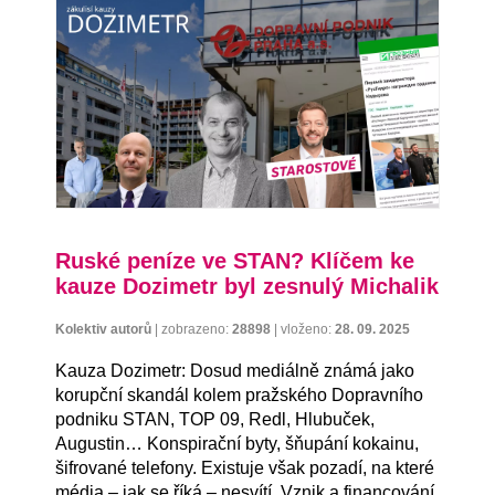
Ruské peníze ve STAN? Klíčem ke
kauze Dozimetr byl zesnulý Michalik
Kolektiv autorů
|
zobrazeno:
28898
|
vloženo:
28. 09. 2025
Kauza Dozimetr: Dosud mediálně známá jako
korupční skandál kolem pražského Dopravního
podniku STAN, TOP 09, Redl, Hlubuček,
Augustin… Konspirační byty, šňupání kokainu,
šifrované telefony. Existuje však pozadí, na které
média – jak se říká – nesvítí. Vznik a financování