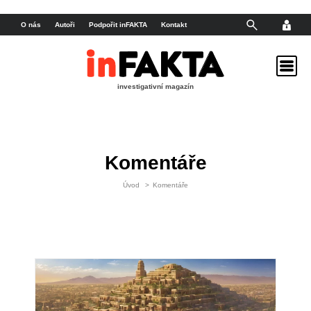
O nás
Autoři
Podpořit inFAKTA
Kontakt
investigativní magazín
Komentáře
Úvod
>
Komentáře