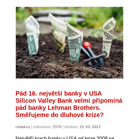
Pád 16. největší banky v USA
Silicon Valley Bank velmi připomíná
pád banky Lehman Brothers.
Směřujeme do dluhové krize?
redakce
|
zobrazeno:
1570
|
vloženo:
15. 03. 2023
Největší krach banky v USA od krize 2008 se