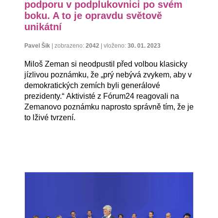
podporu v podplukovnici po svém
boku. A to je opravdu světově
unikátní
Pavel Šik
|
zobrazeno:
2042
|
vloženo:
30. 01. 2023
Miloš Zeman si neodpustil před volbou klasicky
jízlivou poznámku, že „prý nebývá zvykem, aby v
demokratických zemích byli generálové
prezidenty.“ Aktivisté z Fórum24 reagovali na
Zemanovo poznámku naprosto správně tím, že je
to lživé tvrzení.