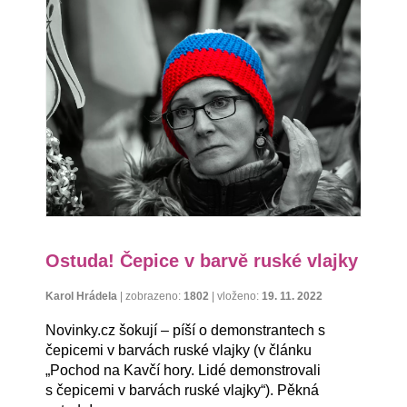
Ostuda! Čepice v barvě ruské vlajky
Karol Hrádela
|
zobrazeno:
1802
|
vloženo:
19. 11. 2022
Novinky.cz šokují – píší o demonstrantech s
čepicemi v barvách ruské vlajky (v článku
„Pochod na Kavčí hory. Lidé demonstrovali
s čepicemi v barvách ruské vlajky“). Pěkná