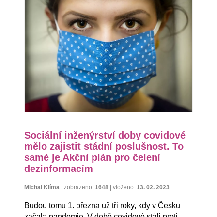
Sociální inženýrství doby covidové
mělo zajistit stádní poslušnost. To
samé je Akční plán pro čelení
dezinformacím
Michal Klíma
|
zobrazeno:
1648
|
vloženo:
13. 02. 2023
Budou tomu 1. března už tři roky, kdy v Česku
začala pandemie. V době covidové stáli proti