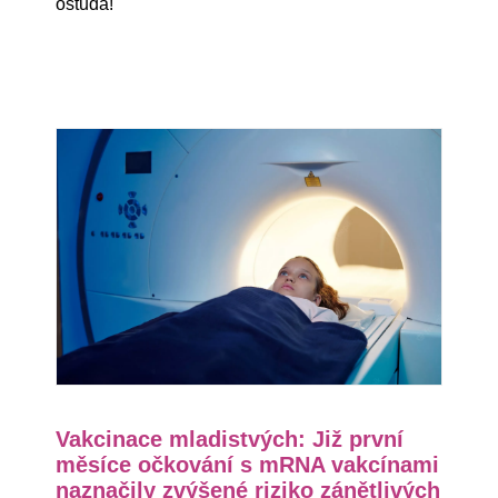
ostuda!
Vakcinace mladistvých: Již první
měsíce očkování s mRNA vakcínami
naznačily zvýšené riziko zánětlivých