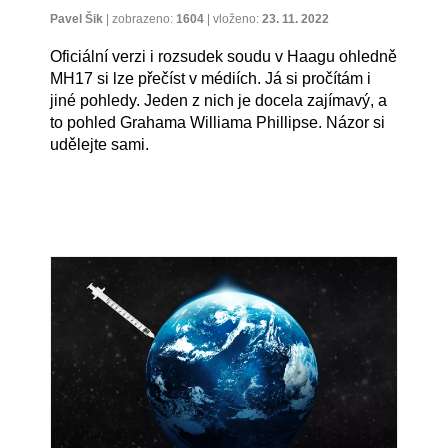
Pavel Šik
|
zobrazeno:
1604
|
vloženo:
23. 11. 2022
Oficiální verzi i rozsudek soudu v Haagu ohledně
MH17 si lze přečíst v médiích. Já si pročítám i
jiné pohledy. Jeden z nich je docela zajímavý, a
to pohled Grahama Williama Phillipse. Názor si
udělejte sami.