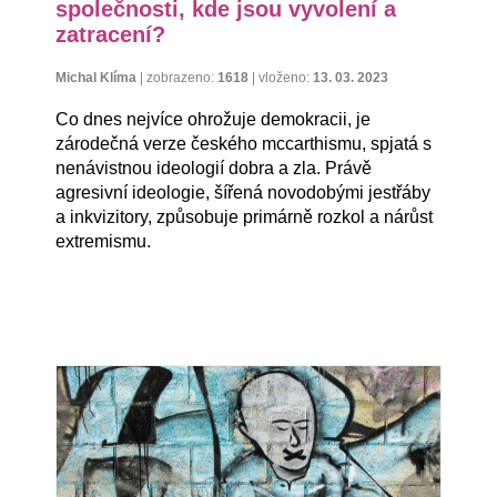
společnosti, kde jsou vyvolení a
zatracení?
Michal Klíma
|
zobrazeno:
1618
|
vloženo:
13. 03. 2023
Co dnes nejvíce ohrožuje demokracii, je
zárodečná verze českého mccarthismu, spjatá s
nenávistnou ideologií dobra a zla. Právě
agresivní ideologie, šířená novodobými jestřáby
a inkvizitory, způsobuje primárně rozkol a nárůst
extremismu.