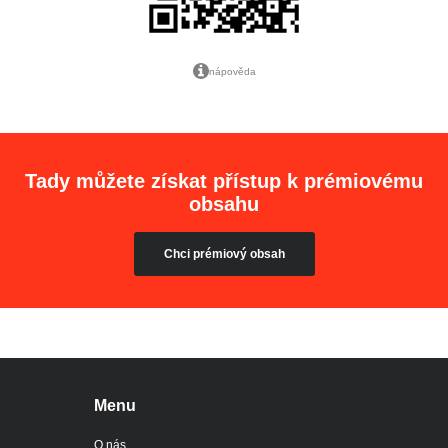
nápověda
Tady můžete získat přístup k prémiovému
obsahu
Chci prémiový obsah
Menu
O nás