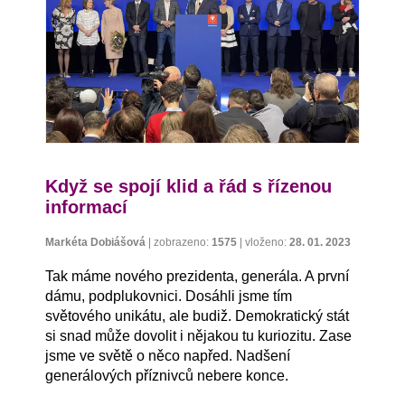
Když se spojí klid a řád s řízenou
informací
Markéta Dobiášová
|
zobrazeno:
1575
|
vloženo:
28. 01. 2023
Tak máme nového prezidenta, generála. A první
dámu, podplukovnici. Dosáhli jsme tím
světového unikátu, ale budiž. Demokratický stát
si snad může dovolit i nějakou tu kuriozitu. Zase
jsme ve světě o něco napřed. Nadšení
generálových příznivců nebere konce.