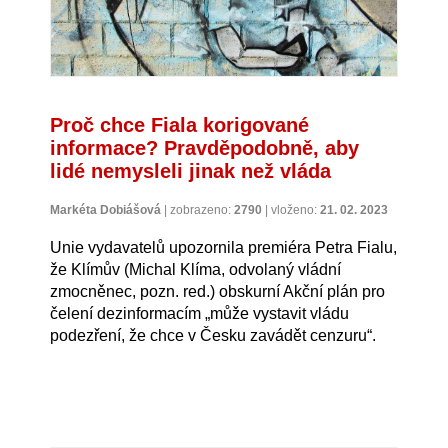
Proč chce Fiala korigované
informace? Pravděpodobně, aby
lidé nemysleli jinak než vláda
Markéta Dobiášová
|
zobrazeno:
2790
|
vloženo:
21. 02. 2023
Unie vydavatelů upozornila premiéra Petra Fialu,
že Klímův (Michal Klíma, odvolaný vládní
zmocněnec, pozn. red.) obskurní Akční plán pro
čelení dezinformacím „může vystavit vládu
podezření, že chce v Česku zavádět cenzuru“.