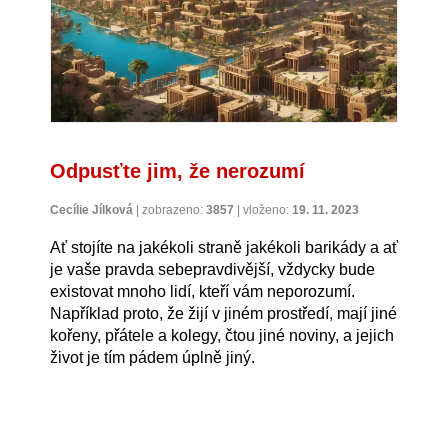
Odpusťte jim, že nerozumí
Cecílie Jílková
|
zobrazeno:
3857
|
vloženo:
19. 11. 2023
Ať stojíte na jakékoli straně jakékoli barikády a ať
je vaše pravda sebepravdivější, vždycky bude
existovat mnoho lidí, kteří vám neporozumí.
Například proto, že žijí v jiném prostředí, mají jiné
kořeny, přátele a kolegy, čtou jiné noviny, a jejich
život je tím pádem úplně jiný.