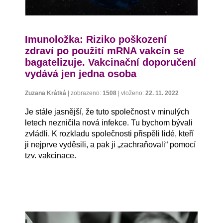
Imunoložka: Riziko poškození
zdraví po použití mRNA vakcín se
bagatelizuje. Vakcinační doporučení
vydává jen jedna osoba
Zuzana Krátká
|
zobrazeno:
1508
|
vloženo:
22. 11. 2022
Je stále jasnější, že tuto společnost v minulých
letech nezničila nová infekce. Tu bychom bývali
zvládli. K rozkladu společnosti přispěli lidé, kteří
ji nejprve vyděsili, a pak ji „zachraňovali“ pomocí
tzv. vakcinace.