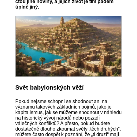
čtou jiné noviny, a jejich život je tím pádem
úplně jiný.
Svět babylonských věží
Pokud nejsme schopni se shodnout ani na
významu takových základních pojmů, jako je
kapitalismus, jak se můžeme shodnout v náhledu
na historický vývoj národů nebo pozadí
válečných konfliktů? A přesto, pokud budete
dostatečně dlouho zkoumat světy „těch druhých“,
můžete často dospět k poznání, že „ti druzí“ mají