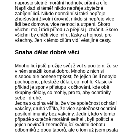
naprosto stejné morální hodnoty, přání a cíle.
Například si téměř nikdo nepřeje zbytečné
zabíjení lidí. Nikdo normální si také nepřeje
zhoršování životní úrovně, nikdo si nepřeje více
lidí bez domova, více nemoci a utrpení. Skoro
všichni mají rádi přírodu a přejí si ji chránit. Skoro
všichni by chtěli více míru, lásky a hojnosti pro
všechny. Jen k těmto cílům vidí vést jiné cesty.
Snaha dělat dobré věci
Mnoho lidí jistě prožije svůj život s pocitem, že se
v něm snažili konat dobro. Mnoho z nich si
s sebou ale ponese trpkost, že jejich úsilí nebylo
pochopeno, přestože dělali, co mohli. Klasický
příklad je spor v přístupu k očkování, kde obě
skupiny dělaly, co mohly, pro to, aby ochránily
sebe i druhé.
Jedna skupina věřila, že více společnost ochrání
vakcíny, druhá věřila, že více společnost ochrání
posílení imunity bez vakcíny. Jediní, kdo v tomto
případě skutečně morálně selhali, byli politici a
jejich novináři znemožňující kvalitní debatu
odborníků z obou táborů, ale o tom už jsem psala