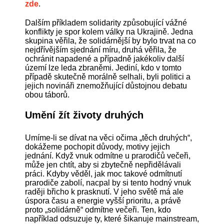
zde
.
Dalším příkladem solidarity způsobující vážné
konflikty je spor kolem války na Ukrajině. Jedna
skupina věřila, že solidárnější by bylo trvat na co
nejdřívějším sjednání míru, druhá věřila, že
ochránit napadené a případně jakékoliv další
území lze leda zbraněmi. Jediní, kdo v tomto
případě skutečně morálně selhali, byli politici a
jejich novináři znemožňující důstojnou debatu
obou táborů.
Umění žít životy druhých
Umíme-li se dívat na věci očima „těch druhých“,
dokážeme pochopit důvody, motivy jejich
jednání. Když vnuk odmítne u prarodičů večeři,
může jen chtít, aby si zbytečně nepřidělávali
práci. Kdyby věděl, jak moc takové odmítnutí
prarodiče zabolí, nacpal by si tento hodný vnuk
raději břicho k prasknutí. V jeho světě má ale
úspora času a energie vyšší prioritu, a právě
proto „solidárně“ odmítne večeři. Ten, kdo
například odsuzuje ty, které šikanuje mainstream,