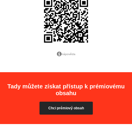
nápověda
Tady můžete získat přístup k prémiovému
obsahu
Chci prémiový obsah