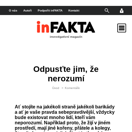
O nás
Autoři
Podpořit inFAKTA
Kontakt
investigativní magazín
Odpusťte jim, že
nerozumí
Úvod
>
Komentáře
Ať stojíte na jakékoli straně jakékoli barikády
a ať je vaše pravda sebepravdivější, vždycky
bude existovat mnoho lidí, kteří vám
neporozumí. Například proto, že žijí v jiném
prostředí, mají jiné kořeny, přátele a kolegy,