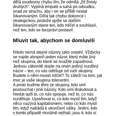
dělá osudovou chybu tím, že odmítá „žít životy
druhých“. Vypíná empatii a sahá po odsudku,
snad ze strachu, aby i on se příště nestal
šikanovaným. Dělá tak chybu dokonce i
strategickou, protože spíše se dalším
šikanovaným stane ten, kdo mlčel a souhlasil,
než ten, kdo se bezpráví postavil.
Mluvit tak, abychom se domluvili
Nikdo nemá stejné názory jako ostatní. Vždycky
se najde alespoň jeden názor, který máte jiný
než skupina, do které se snažíte zapadnout.
Jednou zákonitě dojde na onen jediný rozdílný
názor – ten, co vás odlišuje od vaší skupiny.
Budete o něm muset mlčet? To záleží na tom, jak
moc je vaše skupina tolerantní.
A proto buďme těmi ze skupiny, kdo umí
poslouchat i jiné názory. Kdo umí diskutovat a
hledat spíš to, co nás spojuje, než to, co nás
rozděluje. Ujasňovat si, co kdo myslí tím, když
něco nazývá kapitalismem, nebo co kdo myslí
tím, když nabádá k ukončení války. Jediní, kdo
v tomto případě morálně selhali, jsou ti, kdo si