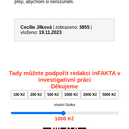
přejí, abychom si nerozuměli.
Cecílie Jílková
|
zobrazeno:
3855
|
vloženo:
19.11.2023
Tady můžete podpořit redakci inFAKTA v
investigativní práci
Děkujeme
100 Kč
200 Kč
500 Kč
1000 Kč
2000 Kč
5000 Kč
vlastní částka
1000 Kč