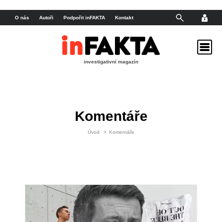
O nás
Autoři
Podpořit inFAKTA
Kontakt
investigativní magazín
Komentáře
Úvod
>
Komentáře