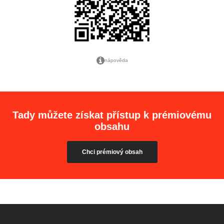
nápověda
Tady můžete získat přístup k prémiovému
obsahu
Chci prémiový obsah