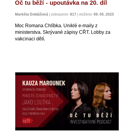
Oč tu běží - upoutávka na 20. díl
Markéta Dobiášová
|
zobrazeno:
817
|
vloženo:
09. 05. 2025
Moc Romana Chlíbka. Uniklé e-maily z
ministerstva. Skrývané zápisy CŘT. Lobby za
vakcinaci dětí.