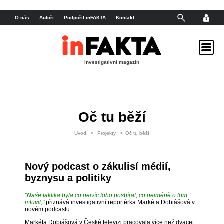
O nás
Autoři
Podpořit inFAKTA
Kontakt
investigativní magazín
Oč tu běží
Úvod
>
Projekty
>
Oč tu běží
Nový podcast o zákulisí médií,
byznysu a politiky
"Naše taktika byla co nejvíc toho posbírat, co nejméně o tom
mluvit,"
přiznává investigativní reportérka Markéta Dobiášová v
novém podcastu.
Markéta Dobiášová v České televizi pracovala více než dvacet