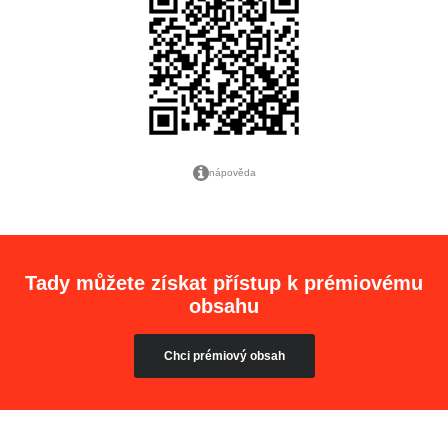
nápověda
Tady můžete získat přístup k prémiovému
obsahu
Chci prémiový obsah