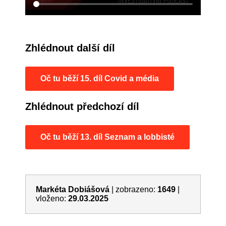
Zhlédnout další díl
Oč tu běží 15. díl Covid a média
Zhlédnout předchozí díl
Oč tu běží 13. díl Seznam a lobbisté
Markéta Dobiášová
|
zobrazeno:
1649
|
vloženo:
29.03.2025