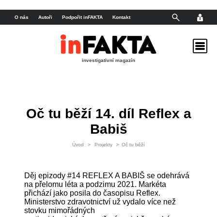
O nás
Autoři
Podpořit inFAKTA
Kontakt
investigativní magazín
Oč tu běží 14. díl Reflex a
Babiš
Úvod
>
Projekty
>
Oč tu běží
Děj epizody #14 REFLEX A BABIŠ se odehrává
na přelomu léta a podzimu 2021. Markéta
přichází jako posila do časopisu Reflex.
Ministerstvo zdravotnictví už vydalo více než
stovku mimořádných