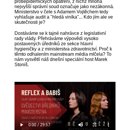
protiepidemických opatření, z nichž mnohá
nejvyšší správní soud označuje jako nezákonná.
Ministerstvo v čele s Adamem Vojtěchem tedy
vyhlašuje audit a "hledá viníka"... Kdo jím ale ve
skutečnosti je?
Dostáváme se k tajné nahrávce z legislativní
rady vlády. Přehráváme výpovědi vysoko
postavených úředníků ze sekce hlavní
hygieničky a z ministerstva zdravotnictví. Proč k
těmto odhalením mainstream média mlčela? To
nám vysvětlí náš dnešní speciální host Marek
Stoniš.