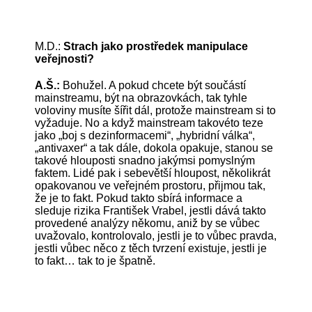
M.D.:
Strach jako prostředek manipulace
veřejnosti?
A.Š.:
Bohužel. A pokud chcete být součástí
mainstreamu, být na obrazovkách, tak tyhle
voloviny musíte šířit dál, protože mainstream si to
vyžaduje. No a když mainstream takovéto teze
jako „boj s dezinformacemi“, „hybridní válka“,
„antivaxer“ a tak dále, dokola opakuje, stanou se
takové hlouposti snadno jakýmsi pomyslným
faktem. Lidé pak i sebevětší hloupost, několikrát
opakovanou ve veřejném prostoru, přijmou tak,
že je to fakt. Pokud takto sbírá informace a
sleduje rizika František Vrabel, jestli dává takto
provedené analýzy někomu, aniž by se vůbec
uvažovalo, kontrolovalo, jestli je to vůbec pravda,
jestli vůbec něco z těch tvrzení existuje, jestli je
to fakt… tak to je špatně.