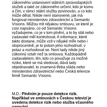
zákonného ustanovení státních zpravodajských
služeb a také ze zákonného určení, kdo je komu
a čím, v rámci státní služby povinován, a co kdo
může dělat. Nikde není stanovené, jak má
fungovat ministerstvo zdravotnictví a Semantic
Visions. Můžou mít nějakou smlouvu, ve které je
cosi napsáno, co od Semantic Visions
vyžadujeme, co je v tom plnění, a to by stát nebo
zadavatel měl kontrolovat. A informace, které
takto dostane, může vzít v nějaké míře nebo i
stoprocentně, je to potom jeho rozhodnutí, v
potaz a rozhodovat se. Není tady nikde jiný
zákonný vztah než ta smlouva. Každopádně
zadavatelem, tím, kdo co považuje za možné
riziko, které se má sledovat, dává tady
objednavatel, to znamená třeba vláda nebo
ministerstvo zdravotnictví nebo Česká televize
firmě Semantic Visions.
M.D.:
Plněním je pouze detekce rizik.
Například ve smlouvách s Českou televizí je
uvedena detekce rizik nebo služba včasného
varování…