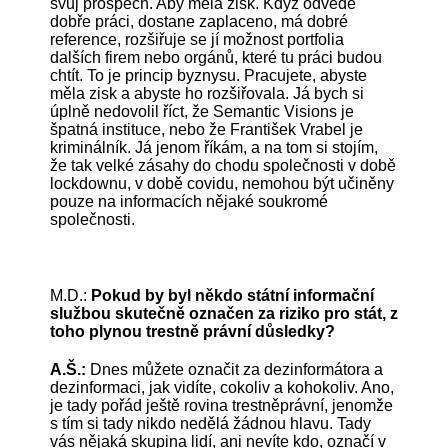
svůj prospěch. Aby měla zisk. Když odvede
dobře práci, dostane zaplaceno, má dobré
reference, rozšiřuje se jí možnost portfolia
dalších firem nebo orgánů, které tu práci budou
chtít. To je princip byznysu. Pracujete, abyste
měla zisk a abyste ho rozšiřovala. Já bych si
úplně nedovolil říct, že Semantic Visions je
špatná instituce, nebo že František Vrabel je
kriminálník. Já jenom říkám, a na tom si stojím,
že tak velké zásahy do chodu společnosti v době
lockdownu, v době covidu, nemohou být učiněny
pouze na informacích nějaké soukromé
společnosti.
M.D.:
Pokud by byl někdo státní informační
službou skutečně označen za riziko pro stát, z
toho plynou trestně právní důsledky?
A.Š.:
Dnes můžete označit za dezinformátora a
dezinformaci, jak vidíte, cokoliv a kohokoliv. Ano,
je tady pořád ještě rovina trestněprávní, jenomže
s tím si tady nikdo nedělá žádnou hlavu. Tady
vás nějaká skupina lidí, ani nevíte kdo, označí v