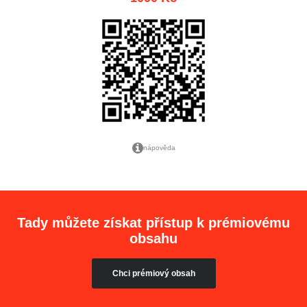
nápověda
Tady můžete získat přístup k prémiovému
obsahu
Chci prémiový obsah