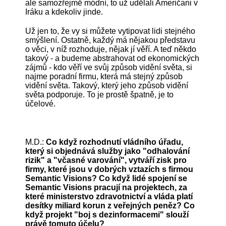
ale samozřejmě módní, to už udělali Američani v
Iráku a kdekoliv jinde.
Už jen to, že vy si můžete vytipovat lidi stejného
smýšlení. Ostatně, každý má nějakou představu
o věci, v níž rozhoduje, nějak jí věří. A teď někdo
takový - a budeme abstrahovat od ekonomických
zájmů - kdo věří ve svůj způsob vidění světa, si
najme poradní firmu, která má stejný způsob
vidění světa. Takový, který jeho způsob vidění
světa podporuje. To je prostě špatně, je to
účelové.
M.D.:
Co když rozhodnutí vládního úřadu,
který si objednává služby jako "odhalování
rizik" a "včasné varování", vytváří zisk pro
firmy, které jsou v dobrých vztazích s firmou
Semantic Visions? Co když lidé spojení se
Semantic Visions pracují na projektech, za
které ministerstvo zdravotnictví a vláda platí
desítky miliard korun z veřejných peněz? Co
když projekt "boj s dezinformacemi" slouží
právě tomuto účelu?