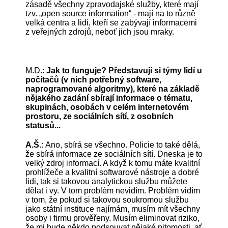
zásadě všechny zpravodajské služby, které mají
tzv. „open source information“ - mají na to různě
velká centra a lidi, kteří se zabývají informacemi
z veřejných zdrojů, neboť jich jsou mraky.
M.D.:
Jak to funguje? Představuji si týmy lidí u
počítačů (v nich potřebný software,
naprogramované algoritmy), které na základě
nějakého zadání sbírají informace o tématu,
skupinách, osobách v celém internetovém
prostoru, ze sociálních sítí, z osobních
statusů...
A.Š.:
Ano, sbírá se všechno. Policie to také dělá,
že sbírá informace ze sociálních sítí. Dneska je to
velký zdroj informací. A když k tomu máte kvalitní
prohlížeče a kvalitní softwarové nástroje a dobré
lidi, tak si takovou analytickou službu můžete
dělat i vy. V tom problém nevidím. Problém vidím
v tom, že pokud si takovou soukromou službu
jako státní instituce najímám, musím mít všechny
osoby i firmu prověřeny. Musím eliminovat riziko,
že mi bude někdo podsouvat nějaké pitomosti, ať