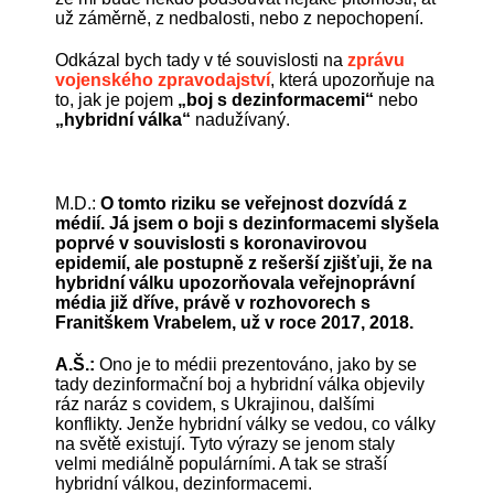
už záměrně, z nedbalosti, nebo z nepochopení.
Odkázal bych tady v té souvislosti na
zprávu
vojenského zpravodajství
, která upozorňuje na
to, jak je pojem
„boj s dezinformacemi“
nebo
„hybridní válka“
nadužívaný.
M.D.:
O tomto riziku se veřejnost dozvídá z
médií. Já jsem o boji s dezinformacemi slyšela
poprvé v souvislosti s koronavirovou
epidemií, ale postupně z rešerší zjišťuji, že na
hybridní válku upozorňovala veřejnoprávní
média již dříve, právě v rozhovorech s
Franitškem Vrabelem, už v roce 2017, 2018.
A.Š.:
Ono je to médii prezentováno, jako by se
tady dezinformační boj a hybridní válka objevily
ráz naráz s covidem, s Ukrajinou, dalšími
konflikty. Jenže hybridní války se vedou, co války
na světě existují. Tyto výrazy se jenom staly
velmi mediálně populárními. A tak se straší
hybridní válkou, dezinformacemi.