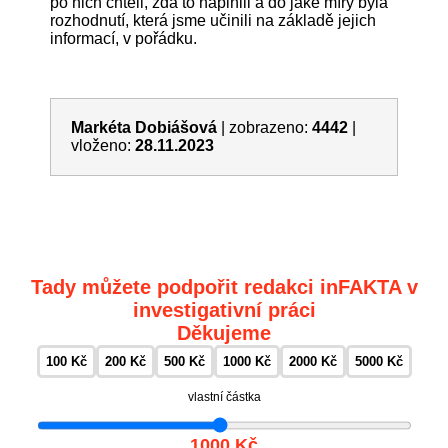
po nich chtěli, zda to naplnili a do jaké míry byla
rozhodnutí, která jsme učinili na základě jejich
informací, v pořádku.
Markéta Dobiášová
|
zobrazeno:
4442
|
vloženo:
28.11.2023
Tady můžete podpořit redakci inFAKTA v
investigativní práci
Děkujeme
100 Kč
200 Kč
500 Kč
1000 Kč
2000 Kč
5000 Kč
vlastní částka
1000 Kč