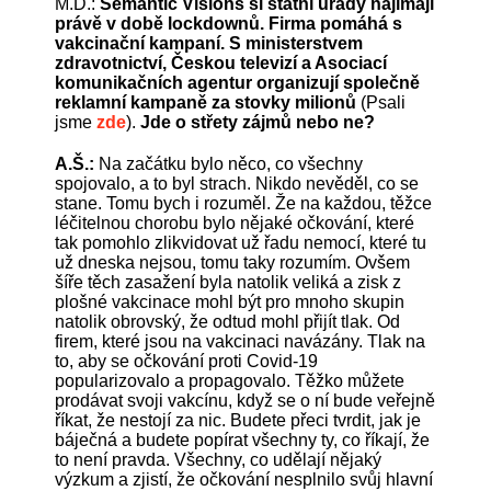
M.D.:
Semantic Visions si státní úřady najímají
právě v době lockdownů. Firma pomáhá s
vakcinační kampaní. S ministerstvem
zdravotnictví, Českou televizí a Asociací
komunikačních agentur organizují společně
reklamní kampaně za stovky milionů
(Psali
jsme
zde
).
Jde o střety zájmů nebo ne?
A.Š.:
Na začátku bylo něco, co všechny
spojovalo, a to byl strach. Nikdo nevěděl, co se
stane. Tomu bych i rozuměl. Že na každou, těžce
léčitelnou chorobu bylo nějaké očkování, které
tak pomohlo zlikvidovat už řadu nemocí, které tu
už dneska nejsou, tomu taky rozumím. Ovšem
šíře těch zasažení byla natolik veliká a zisk z
plošné vakcinace mohl být pro mnoho skupin
natolik obrovský, že odtud mohl přijít tlak. Od
firem, které jsou na vakcinaci navázány. Tlak na
to, aby se očkování proti Covid-19
popularizovalo a propagovalo. Těžko můžete
prodávat svoji vakcínu, když se o ní bude veřejně
říkat, že nestojí za nic. Budete přeci tvrdit, jak je
báječná a budete popírat všechny ty, co říkají, že
to není pravda. Všechny, co udělají nějaký
výzkum a zjistí, že očkování nesplnilo svůj hlavní