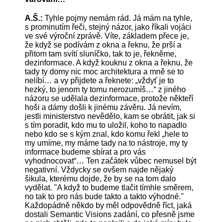
A.Š.:
Tyhle pojmy nemám rád. Já mám na tyhle,
s prominutím řeči, stejný názor, jako říkali vojáci
ve své výroční zprávě. Víte, základem přece je,
že když se podívám z okna a řeknu, že prší a
přitom tam svítí sluníčko, tak to je, řekněme,
dezinformace. A když kouknu z okna a řeknu, že
tady ty domy nic moc architektura a mně se to
nelíbí… a vy přijdete a řeknete: „vždyť je to
hezký, to jenom ty tomu nerozumíš…“ z jiného
názoru se udělala dezinformace, protože někteří
hoši a dámy došli k jinému závěru. Já nevím,
jestli ministerstvo nevědělo, kam se obrátit, jak si
s tím poradit, kdo mu to uložil, koho to napadlo
nebo kdo se s kým znal, kdo komu řekl „hele to
my umíme, my máme tady na to nástroje, my ty
informace budeme sbírat a pro vás
vyhodnocovat“… Ten začátek vůbec nemusel být
negativní. Vždycky se ovšem najde nějaký
šikula, kterému dojde, že by se na tom dalo
vydělat. "A když to budeme tlačit tímhle směrem,
no tak to pro nás bude takto a takto výhodné."
Každopádně někdo by měl odpovědně říct, jaká
dostali Semantic Visions zadání, co přesně jsme