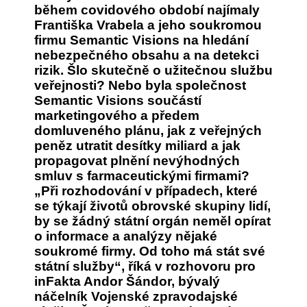
během covidového období najímaly
Františka Vrabela a jeho soukromou
firmu Semantic Visions na hledání
nebezpečného obsahu a na detekci
rizik. Šlo skutečně o užitečnou službu
veřejnosti? Nebo byla společnost
Semantic Visions součástí
marketingového a předem
domluveného plánu, jak z veřejných
peněz utratit desítky miliard a jak
propagovat plnění nevýhodných
smluv s farmaceutickými firmami?
„Při rozhodování v případech, které
se týkají životů obrovské skupiny lidí,
by se žádný státní orgán neměl opírat
o informace a analýzy nějaké
soukromé firmy. Od toho má stát své
státní služby“, říká v rozhovoru pro
inFakta Andor Šándor, bývalý
náčelník Vojenské zpravodajské