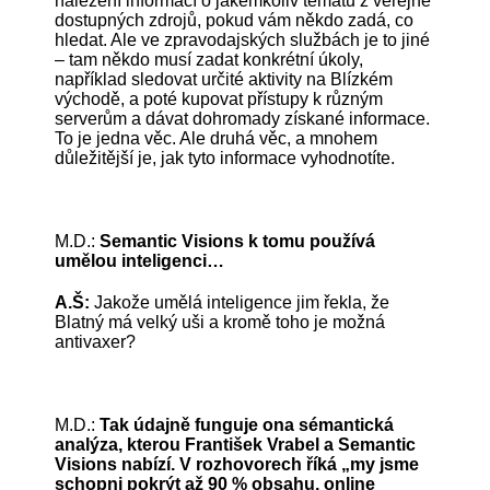
nalezení informací o jakémkoliv tématu z veřejně
dostupných zdrojů, pokud vám někdo zadá, co
hledat. Ale ve zpravodajských službách je to jiné
– tam někdo musí zadat konkrétní úkoly,
například sledovat určité aktivity na Blízkém
východě, a poté kupovat přístupy k různým
serverům a dávat dohromady získané informace.
To je jedna věc. Ale druhá věc, a mnohem
důležitější je, jak tyto informace vyhodnotíte.
M.D.:
Semantic Visions k tomu používá
umělou inteligenci…
A.Š:
Jakože umělá inteligence jim řekla, že
Blatný má velký uši a kromě toho je možná
antivaxer?
M.D.:
Tak údajně funguje ona sémantická
analýza, kterou František Vrabel a Semantic
Visions nabízí. V rozhovorech říká „my jsme
schopni pokrýt až 90 % obsahu, online