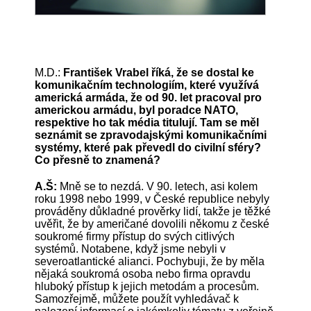
M.D.:
František Vrabel říká, že se dostal ke
komunikačním technologiím, které využívá
americká armáda, že od 90. let pracoval pro
americkou armádu, byl poradce NATO,
respektive ho tak média titulují. Tam se měl
seznámit se zpravodajskými komunikačními
systémy, které pak převedl do civilní sféry?
Co přesně to znamená?
A.Š:
Mně se to nezdá. V 90. letech, asi kolem
roku 1998 nebo 1999, v České republice nebyly
prováděny důkladné prověrky lidí, takže je těžké
uvěřit, že by američané dovolili někomu z české
soukromé firmy přístup do svých citlivých
systémů. Notabene, když jsme nebyli v
severoatlantické alianci. Pochybuji, že by měla
nějaká soukromá osoba nebo firma opravdu
hluboký přístup k jejich metodám a procesům.
Samozřejmě, můžete použít vyhledávač k