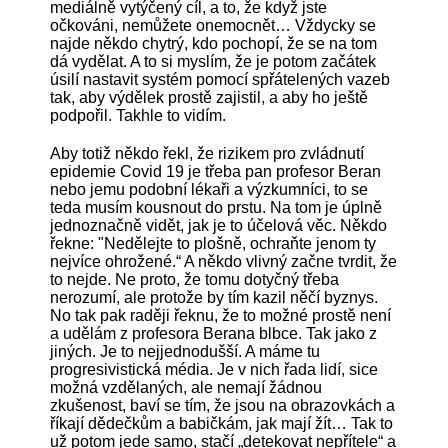
mediálně vytýčený cíl, a to, že když jste
očkováni, nemůžete onemocnět… Vždycky se
najde někdo chytrý, kdo pochopí, že se na tom
dá vydělat. A to si myslím, že je potom začátek
úsilí nastavit systém pomocí spřátelených vazeb
tak, aby výdělek prostě zajistil, a aby ho ještě
podpořil. Takhle to vidím.
Aby totiž někdo řekl, že rizikem pro zvládnutí
epidemie Covid 19 je třeba pan profesor Beran
nebo jemu podobní lékaři a výzkumníci, to se
teda musím kousnout do prstu. Na tom je úplně
jednoznačně vidět, jak je to účelová věc. Někdo
řekne: "Nedělejte to plošně, ochraňte jenom ty
nejvíce ohrožené.“ A někdo vlivný začne tvrdit, že
to nejde. Ne proto, že tomu dotyčný třeba
nerozumí, ale protože by tím kazil něčí byznys.
No tak pak raději řeknu, že to možné prostě není
a udělám z profesora Berana blbce. Tak jako z
jiných. Je to nejjednodušší. A máme tu
progresivistická média. Je v nich řada lidí, sice
možná vzdělaných, ale nemají žádnou
zkušenost, baví se tím, že jsou na obrazovkách a
říkají dědečkům a babičkám, jak mají žít… Tak to
už potom jede samo, stačí „detekovat nepřítele“ a