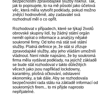
bezpečnostní zpravodajské služby risknul. Tak,
jak to popisujete, to na mě působí jako účelová
věc, která měla vytvořit podklady, pokud možno
znějící hodnověrně, aby zadavatel svá
rozhodnutí měl o co opřít.
Rozhodovat v případech, které se týkají životů
obrovské skupiny lidí, by žádný státní orgán
neměl opírat o informace a analýzy nějaké
soukromé firmy. Od toho má stát své státní
služby. Platná definice je, že stát si zřizuje
zpravodajské služby, aby jeho vládám umožnili
vládnout. Není nikde napsáno, že by soukromá
firma měla vydávat podklady, na jejichž základě
se bude stát rozhodovat v takto důležitých
věcech jako jsou například lockdowny,
karantény, plošná očkování, odstavení
ekonomiky, a tak dále. Aby se rozhodovala
bezpečnostní rada státu na základě informací od
soukromých firem... to mi přijde naprosto
nepřijatelné.