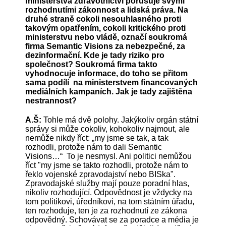
ministerstva zdravotnictví porušuje svými
rozhodnutími zákonnost a lidská práva. Na
druhé straně cokoli nesouhlasného proti
takovým opatřením, cokoli kritického proti
ministerstvu nebo vládě, označí soukromá
firma Semantic Visions za nebezpečné, za
dezinformační. Kde je tady riziko pro
společnost? Soukromá firma takto
vyhodnocuje informace, do toho se přitom
sama podílí na ministerstvem financovaných
mediálních kampaních. Jak je tady zajištěna
nestrannost?
A.Š:
Tohle má dvě polohy. Jakýkoliv orgán státní
správy si může cokoliv, kohokoliv najmout, ale
nemůže nikdy říct: „my jsme se tak, a tak
rozhodli, protože nám to dali Semantic
Visions…“ To je nesmysl. Ani politici nemůžou
říct "my jsme se takto rozhodli, protože nám to
řeklo vojenské zpravodajství nebo BISka".
Zpravodajské služby mají pouze poradní hlas,
nikoliv rozhodující. Odpovědnost je vždycky na
tom politikovi, úředníkovi, na tom státním úřadu,
ten rozhoduje, ten je za rozhodnutí ze zákona
odpovědný. Schovávat se za poradce a média je