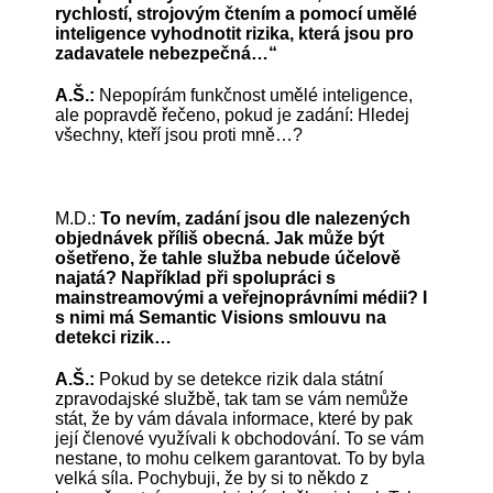
rychlostí, strojovým čtením a pomocí umělé
inteligence vyhodnotit rizika, která jsou pro
zadavatele nebezpečná…“
A.Š.:
Nepopírám funkčnost umělé inteligence,
ale popravdě řečeno, pokud je zadání: Hledej
všechny, kteří jsou proti mně…?
M.D.:
To nevím, zadání jsou dle nalezených
objednávek příliš obecná. Jak může být
ošetřeno, že tahle služba nebude účelově
najatá? Například při spolupráci s
mainstreamovými a veřejnoprávními médii? I
s nimi má Semantic Visions smlouvu na
detekci rizik…
A.Š.:
Pokud by se detekce rizik dala státní
zpravodajské službě, tak tam se vám nemůže
stát, že by vám dávala informace, které by pak
její členové využívali k obchodování. To se vám
nestane, to mohu celkem garantovat. To by byla
velká síla. Pochybuji, že by si to někdo z