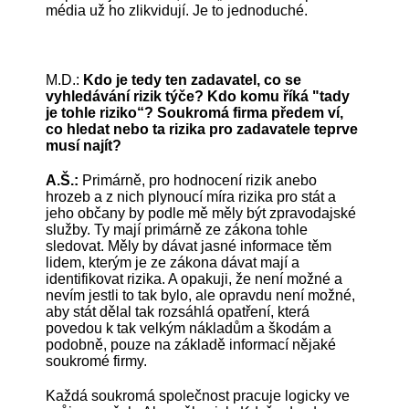
média už ho zlikvidují. Je to jednoduché.
M.D.:
Kdo je tedy ten zadavatel, co se
vyhledávání rizik týče? Kdo komu říká "tady
je tohle riziko“? Soukromá firma předem ví,
co hledat nebo ta rizika pro zadavatele teprve
musí najít?
A.Š.:
Primárně, pro hodnocení rizik anebo
hrozeb a z nich plynoucí míra rizika pro stát a
jeho občany by podle mě měly být zpravodajské
služby. Ty mají primárně ze zákona tohle
sledovat. Měly by dávat jasné informace těm
lidem, kterým je ze zákona dávat mají a
identifikovat rizika. A opakuji, že není možné a
nevím jestli to tak bylo, ale opravdu není možné,
aby stát dělal tak rozsáhlá opatření, která
povedou k tak velkým nákladům a škodám a
podobně, pouze na základě informací nějaké
soukromé firmy.
Každá soukromá společnost pracuje logicky ve