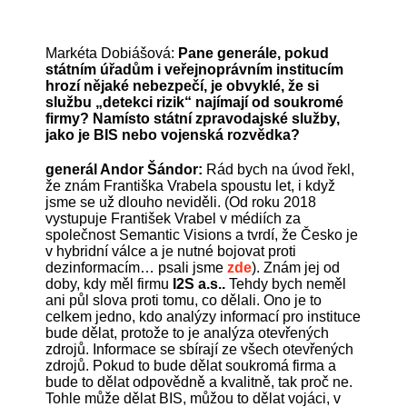
Markéta Dobiášová:
Pane generále, pokud
státním úřadům i veřejnoprávním institucím
hrozí nějaké nebezpečí, je obvyklé, že si
službu „detekci rizik“ najímají od soukromé
firmy? Namísto státní zpravodajské služby,
jako je BIS nebo vojenská rozvědka?
generál Andor Šándor:
Rád bych na úvod řekl,
že znám Františka Vrabela spoustu let, i když
jsme se už dlouho neviděli. (Od roku 2018
vystupuje František Vrabel v médiích za
společnost Semantic Visions a tvrdí, že Česko je
v hybridní válce a je nutné bojovat proti
dezinformacím… psali jsme
zde
). Znám jej od
doby, kdy měl firmu
I2S a.s..
Tehdy bych neměl
ani půl slova proti tomu, co dělali. Ono je to
celkem jedno, kdo analýzy informací pro instituce
bude dělat, protože to je analýza otevřených
zdrojů. Informace se sbírají ze všech otevřených
zdrojů. Pokud to bude dělat soukromá firma a
bude to dělat odpovědně a kvalitně, tak proč ne.
Tohle může dělat BIS, můžou to dělat vojáci, v