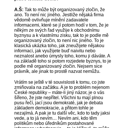
A.Š:
Tak to může být organizovaný zločin, že
ano. To není nic jiného. Jestliže nějaká firma
vědomě ovlivňuje mínění zadavatele
informacemi, které se jí potom hodí v tom, že je
někým ze svých řad využije k obchodnímu
byznysu a k vlastnímu zisku, tak to je podle mě
organizovaný zločin, to není nic jiného. To je
klasická ukázka toho, jak zneužijete nějakou
informaci, jak využijete buď naivitu nebo
neznalost anebo úmysly toho, komu ji dáváte. A
na základě toho si potom rozjedete byznys, to je
podle mě organizovaný zločin. Nejsem sice
právník, ale jinak to prostě nazvat nemůžu.
Vrátím se ještě v té souvislosti k tomu, co jste
zmiňovala na začátku. A je to problém nejenom
České republiky – máte-li jiný názor, je o vás
šířeno, že jste nepřítel. Všichni tu mají plnou
pusu řečí, jací jsou demokraté, jak je debata
základem demokracie, a přitom tohle je
nezajímá. A pak je tu další věc, kdo to tady jaksi
vede, a to já nevím… Nevím ani, kdo těm
politikům nebo úředníkům postahované