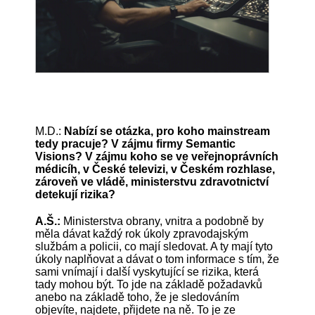
M.D.:
Nabízí se otázka, pro koho mainstream
tedy pracuje? V zájmu firmy Semantic
Visions? V zájmu koho se ve veřejnoprávních
médicíh, v České televizi, v Českém rozhlase,
zároveň ve vládě, ministerstvu zdravotnictví
detekují rizika?
A.Š.:
Ministerstva obrany, vnitra a podobně by
měla dávat každý rok úkoly zpravodajským
službám a policii, co mají sledovat. A ty mají tyto
úkoly naplňovat a dávat o tom informace s tím, že
sami vnímají i další vyskytující se rizika, která
tady mohou být. To jde na základě požadavků
anebo na základě toho, že je sledováním
objevíte, najdete, přijdete na ně. To je ze