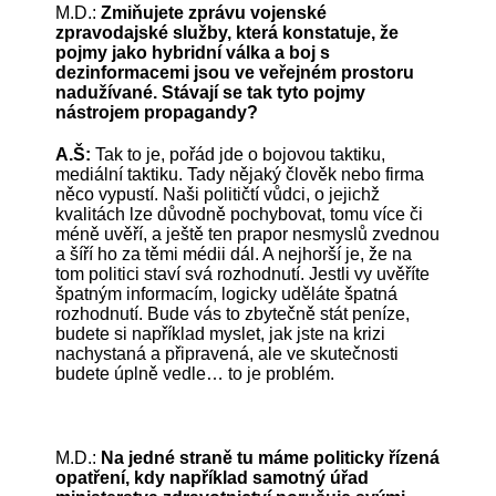
M.D.:
Zmiňujete zprávu vojenské
zpravodajské služby, která konstatuje, že
pojmy jako hybridní válka a boj s
dezinformacemi jsou ve veřejném prostoru
nadužívané. Stávají se tak tyto pojmy
nástrojem propagandy?
A.Š:
Tak to je, pořád jde o bojovou taktiku,
mediální taktiku. Tady nějaký člověk nebo firma
něco vypustí. Naši političtí vůdci, o jejichž
kvalitách lze důvodně pochybovat, tomu více či
méně uvěří, a ještě ten prapor nesmyslů zvednou
a šíří ho za těmi médii dál. A nejhorší je, že na
tom politici staví svá rozhodnutí. Jestli vy uvěříte
špatným informacím, logicky uděláte špatná
rozhodnutí. Bude vás to zbytečně stát peníze,
budete si například myslet, jak jste na krizi
nachystaná a připravená, ale ve skutečnosti
budete úplně vedle… to je problém.
M.D.:
Na jedné straně tu máme politicky řízená
opatření, kdy například samotný úřad