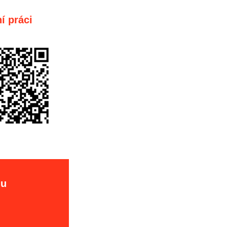
í práci
hu