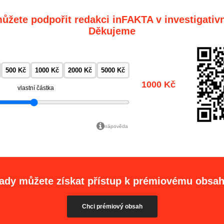
ůžete podpořit redakci inFAKTA v investigativn
Děkujeme
500 Kč
1000 Kč
2000 Kč
5000 Kč
1000 Kč
vlastní částka
nápověda
ady můžete získat přístup k prémiovému obsa
Chci prémiový obsah