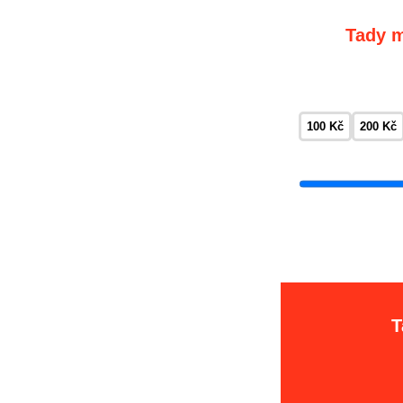
Tady m
100 Kč
200 Kč
T