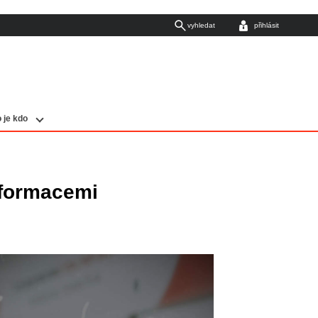
vyhledat
přihlásit
 je kdo
nformacemi