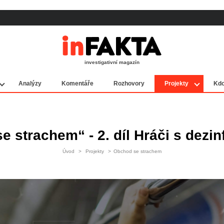
investigativní magazín
Analýzy
Komentáře
Rozhovory
Projekty
Kdo
e strachem“ - 2. díl Hráči s dezi
Úvod
>
Projekty
>
Obchod se strachem