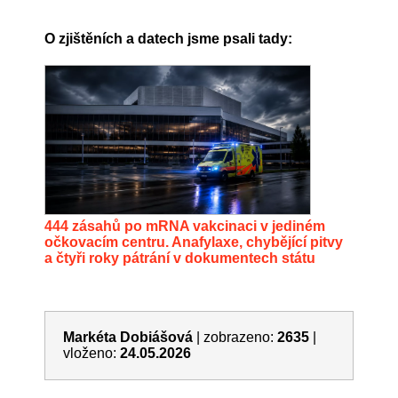
O zjištěních a datech jsme psali tady:
444 zásahů po mRNA vakcinaci v jediném
očkovacím centru. Anafylaxe, chybějící pitvy
a čtyři roky pátrání v dokumentech státu
Markéta Dobiášová
|
zobrazeno:
2635
|
vloženo:
24.05.2026