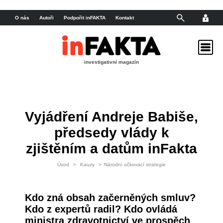
O nás
Autoři
Podpořit inFAKTA
Kontakt
investigativní magazín
Vyjádření Andreje Babiše,
předsedy vlády k
zjištěním a datům inFakta
Úvod
>
Kauzy
>
Národní očkovací strategie
Kdo zná obsah začerněných smluv?
Kdo z expertů radil? Kdo ovládá
ministra zdravotnictví ve prospěch