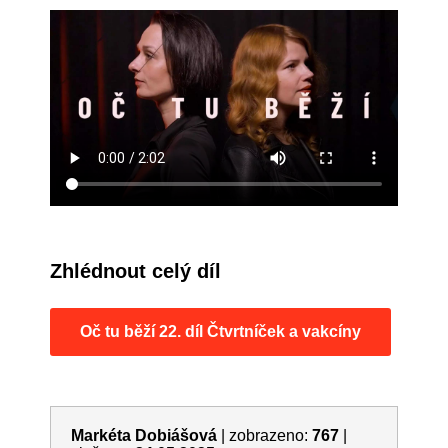
Zhlédnout celý díl
Oč tu běží 22. díl Čtvrtníček a vakcíny
Markéta Dobiášová
|
zobrazeno:
767
|