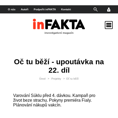
O nás
Autoři
Podpořit inFAKTA
Kontakt
investigativní magazín
Oč tu běží - upoutávka na
22. díl
Úvod
>
Projekty
>
Oč tu běží
Varování Súklu před 4. dávkou. Kampaň pro
život beze strachu. Pokyny premiéra Fialy.
Plánování nákupů vakcín.