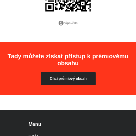
nápověda
Tady můžete získat přístup k prémiovému
obsahu
Chci prémiový obsah
Menu