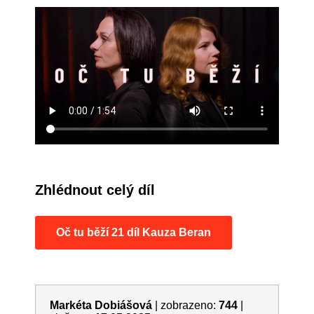
Zhlédnout celý díl
Oč tu běží 21 díl Kauza Beran
Markéta Dobiášová
|
zobrazeno:
744
|