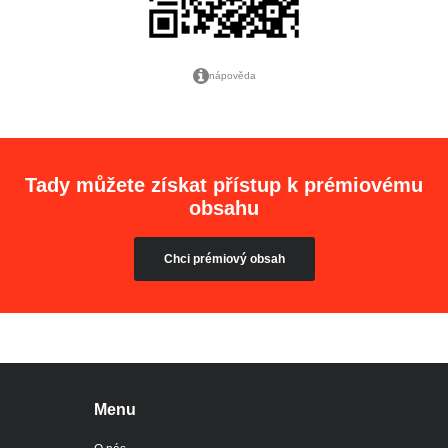
nápověda
Tady můžete získat přístup k prémiovému
obsahu
Chci prémiový obsah
Menu