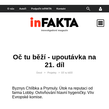
O nás
Autoři
Podpořit inFAKTA
Kontakt
investigativní magazín
Oč tu běží - upoutávka na
21. díl
Úvod
>
Projekty
>
Oč tu běží
Byznys Chlíbka a Prymuly. Útok na reputaci od
farma Lobby. Ovlivňování hlavní hygeničky. Vliv
Evropské komise.