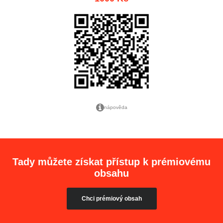
nápověda
Tady můžete získat přístup k prémiovému
obsahu
Chci prémiový obsah