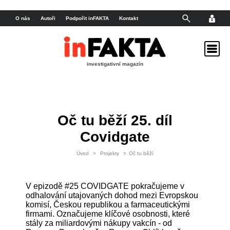
O nás
Autoři
Podpořit inFAKTA
Kontakt
investigativní magazín
Oč tu běží 25. díl
Covidgate
Úvod
>
Projekty
>
Oč tu běží
V epizodě #25 COVIDGATE pokračujeme v
odhalování utajovaných dohod mezi Evropskou
komisí, Českou republikou a farmaceutickými
firmami. Označujeme klíčové osobnosti, které
stály za miliardovými nákupy vakcín - od