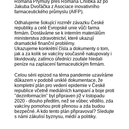
Romana Prymuly přes Romana Chlíbka až po
Jakuba Dvořáčka z Asociace inovativního
farmaceutického průmyslu (AIFP).
Odhalujeme šokující rozměr závazku České
republiky a celé Evropské unie vůči farma
firmám. Dostáváme se k interním materiálům
ministerstva zdravotnictví, které ukazují
dramatické finanční problémy.
Ukazujeme konkrétní čísla a dokumenty o tom,
jak a za kolik se vakcíny současně nakupovaly i
likvidovaly, zatímco úředníci zoufale hledali
peníze na zaplacení farmaceutickým firmám.
Celou sérii epizod na téma pandemie uzavíráme
důkazem v podobě uniklé dokumentace, že
kompletní plán pro vedení epidemie v České
republice včetně mediálních kampaní a boje proti
"dezinformacím" byl připraven již v listopadu
2020 - dlouho předtím, než se vůbec vědělo, zda
vakcíny pomohou proti přenosu a zda budou
bezpečné. A kdo tento plán připravoval? Sledujte
s námi zákulisí byznysu, médií a politiky.