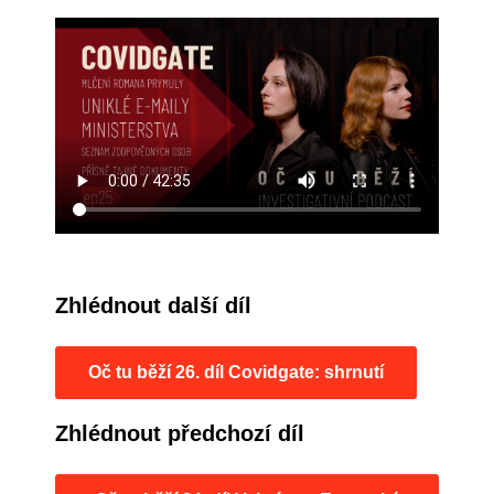
Zhlédnout další díl
Oč tu běží 26. díl Covidgate: shrnutí
Zhlédnout předchozí díl