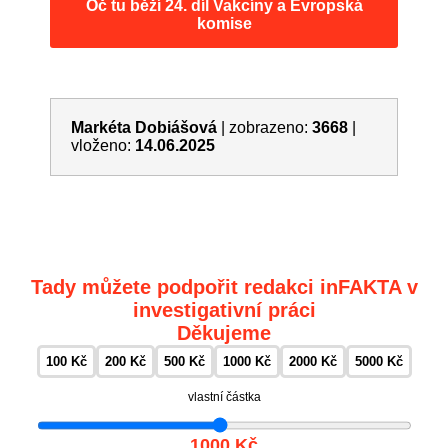
Oč tu běží 24. díl Vakcíny a Evropská
komise
Markéta Dobiášová
|
zobrazeno:
3668
|
vloženo:
14.06.2025
Tady můžete podpořit redakci inFAKTA v
investigativní práci
Děkujeme
100 Kč
200 Kč
500 Kč
1000 Kč
2000 Kč
5000 Kč
vlastní částka
1000 Kč