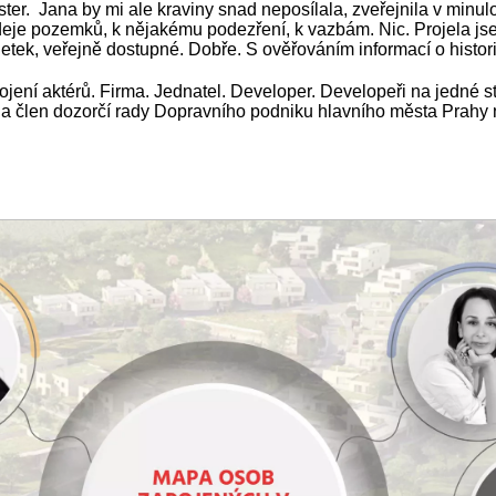
er. Jana by mi ale kraviny snad neposílala, zveřejnila v minulo
deje pozemků, k nějakému podezření, k vazbám. Nic. Projela j
jetek, veřejně dostupné. Dobře. S ověřováním informací o histor
ení aktérů. Firma. Jednatel. Developer. Developeři na jedné st
a člen dozorčí rady Dopravního podniku hlavního města Prahy n