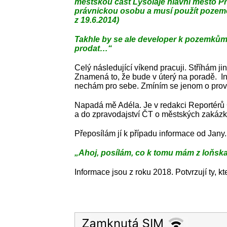
městskou část Lysolaje hlavní město P
právnickou osobu a musí použít pozemek
z 19.6.2014)
Takhle by se ale developer k pozemkům o
prodat…“
Celý následující víkend pracuji. Stříhám 
Znamená to, že bude v úterý na poradě. I
nechám pro sebe. Zmíním se jenom o prově
Napadá mě Adéla. Je v redakci Reportérů 
a do zpravodajství ČT o městských zakázkác
Přeposílám jí k případu informace od Jany.
„Ahoj, posílám, co k tomu mám z loňska
Informace jsou z roku 2018. Potvrzují ty, 