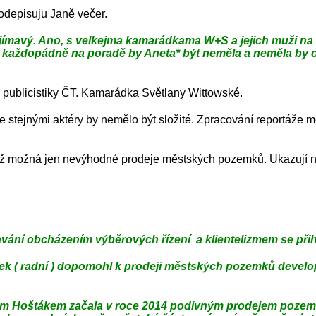
odepisuju Janě večer.
 zajímavý. Ano, s velkejma kamarádkama W+S a jejich muži 
 každopádně na poradě by Aneta* být neměla a neměla by o
 publicistiky ČT. Kamarádka Světlany Wittowské.
e stejnými aktéry by nemělo být složité. Zpracování reportáže
než možná jen nevýhodné prodeje městských pozemků. Ukazují n
vání obcházením výběrových řízení a klientelizmem se přiho
ček ( radní ) dopomohl k prodeji městských pozemků develo
m Hoštákem začala v roce 2014 podivným prodejem pozemků