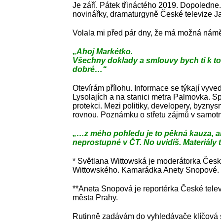
Je září. Pátek třináctého 2019. Dopoledne.
novinářky, dramaturgyně České televize J
Volala mi před pár dny, že má možná námě
„Ahoj Markétko.
Všechny doklady a smlouvy bych ti k to
dobré…“
Otevírám přílohu. Informace se týkají vy
Lysolajích a na stanici metra Palmovka. Sp
protekci. Mezi politiky, developery, byzn
rovnou. Poznámku o střetu zájmů v samotné 
„…z mého pohledu je to pěkná kauza, al
neprostupné v ČT. No uvidíš. Materiály 
* Světlana Wittowská je moderátorka České
Wittowského. Kamarádka Anety Snopové.
**Aneta Snopová je reportérka České tele
města Prahy.
Rutinně zadávám do vyhledávače klíčová sl