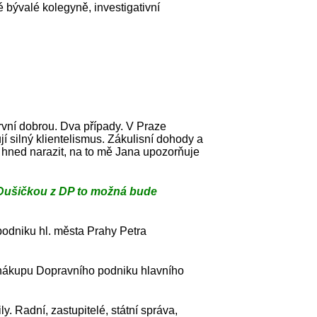
 bývalé kolegyně, investigativní
rvní dobrou. Dva případy. V Praze
í silný klientelismus. Zákulisní dohody a
u hned narazit, na to mě Jana upozorňuje
s Dušičkou z DP to možná bude
podniku hl. města Prahy Petra
o nákupu Dopravního podniku hlavního
 Radní, zastupitelé, státní správa,