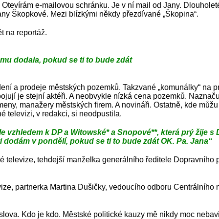
 Otevírám e-mailovou schránku. Je v ní mail od Jany. Dlouholeté
any Škopkové. Mezi blízkými někdy přezdívané „Škopina“.
t na reportáž.
mu dodala, pokud se ti to bude zdát
vedení a prodeje městských pozemků. Takzvané „komunálky“ na p
ojují je stejní aktéři. A neobvykle nízká cena pozemků. Naznačuj
ysmeny, manažery městských firem. A novináři. Ostatně, kde můž
televizi, v redakci, si neodpustila.
e vzhledem k DP a Witowské* a Snopové**, která prý žije 
ti dodám v pondělí, pokud se ti to bude zdát OK. Pa. Jana“
 televize, tehdejší manželka generálního ředitele Dopravního 
vize, partnerka Martina Dušičky, vedoucího odboru Centrálníh
ova. Kdo je kdo. Městské politické kauzy mě nikdy moc nebavily.