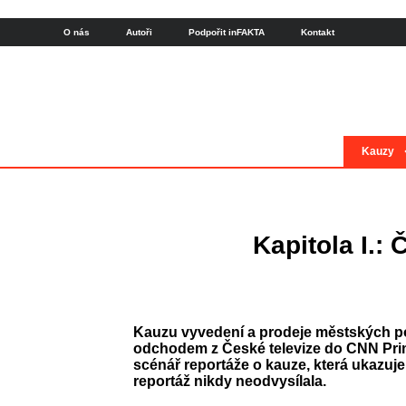
O nás
Autoři
Podpořit inFAKTA
Kontakt
Kauzy
Kapitola I.:
Kauzu vyvedení a prodeje městských po
odchodem z České televize do CNN Prima
scénář reportáže o kauze, která ukazuje
reportáž nikdy neodvysílala.