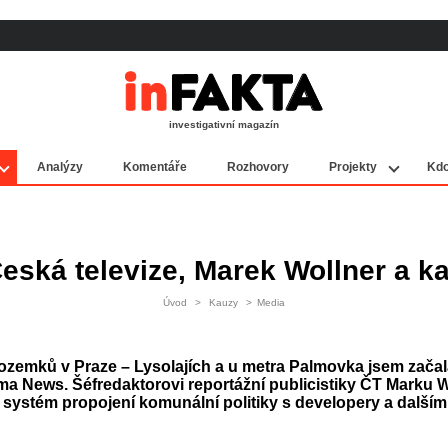
investigativní magazín
Analýzy
Komentáře
Rozhovory
Projekty
Kdo
 Česká televize, Marek Wollner a k
Úvod
>
Kauzy
>
Media
zemků v Praze – Lysolajích a u metra Palmovka jsem začal
 News. Šéfredaktorovi reportážní publicistiky ČT Marku W
 systém propojení komunální politiky s developery a dalším