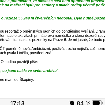
raha s podmínkou, že městská část není oprávněna převést 
 na realizaci bytů pro seniory a mladé rodiny včetně pot
 rozloze 55 249 m čtverečních nedostal. Bylo nutné pozemek 
jinou reportáž o brněnských radních do pondělního vysílání. Dra
nformace o aktivitách primátorova náměstka a člena dozorčí ra
řování transakcí s pozemky na Praze 6. Je mi jasné, že budu p
ČT poměrně nová. Ambiciózní, pečlivá, trochu nejistá, což nem
h psala i točila, prostředí zná.
 O hodinu později píše:
, co jsem našla ve svém archivu“.
které mám od Škopiny.