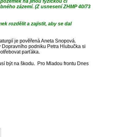
pozemek na jinou fyzickou či
řebného zázemí. (Z usnesení ZHMP 40/73
rozdělit a zajistit, aby se dal
maturgií je pověřená Aneta Snopová.
dy Dopravního podniku Petra Hlubučka si
otřebovat parťáka.
usí být na škodu. Pro Mladou frontu Dnes