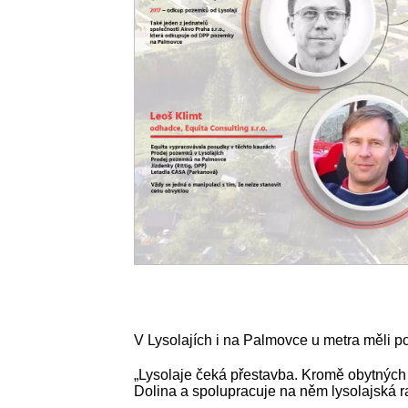
V Lysolajích i na Palmovce u metra měli po
„Lysolaje čeká přestavba. Kromě obytných
Dolina a spolupracuje na něm lysolajská r