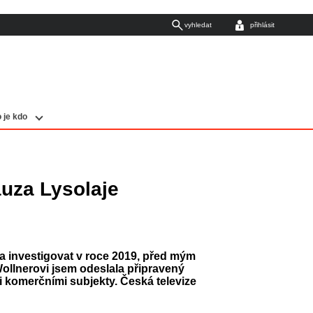
vyhledat
přihlásit
 je kdo
auza Lysolaje
a investigovat v roce 2019, před mým
ollnerovi jsem odeslala připravený
i komerčními subjekty. Česká televize