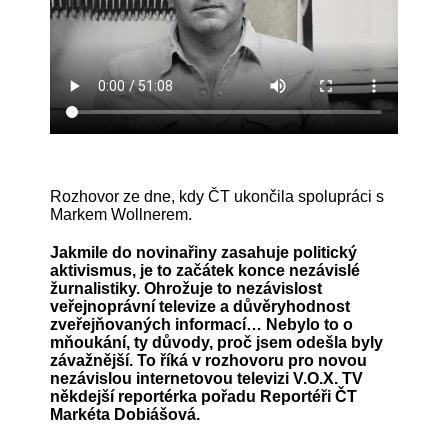
Rozhovor ze dne, kdy ČT ukončila spolupráci s
Markem Wollnerem.
Jakmile do novinařiny zasahuje politický
aktivismus, je to začátek konce nezávislé
žurnalistiky. Ohrožuje to nezávislost
veřejnoprávní televize a důvěryhodnost
zveřejňovaných informací… Nebylo to o
mňoukání, ty důvody, proč jsem odešla byly
závažnější. To říká v rozhovoru pro novou
nezávislou internetovou televizi V.O.X. TV
někdejší reportérka pořadu Reportéři ČT
Markéta Dobiášová.