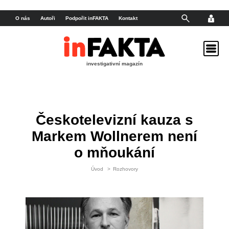
O nás
Autoři
Podpořit inFAKTA
Kontakt
investigativní magazín
Českotelevizní kauza s
Markem Wollnerem není
o mňoukání
Úvod
>
Rozhovory