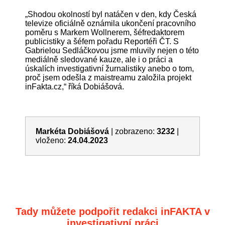
„Shodou okolností byl natáčen v den, kdy Česká
televize oficiálně oznámila ukončení pracovního
poměru s Markem Wollnerem, šéfredaktorem
publicistiky a šéfem pořadu Reportéři ČT. S
Gabrielou Sedláčkovou jsme mluvily nejen o této
mediálně sledované kauze, ale i o práci a
úskalích investigativní žurnalistiky anebo o tom,
proč jsem odešla z maistreamu založila projekt
inFakta.cz,“ říká Dobiášová.
Markéta Dobiášová
|
zobrazeno:
3232
|
vloženo:
24.04.2023
Tady můžete podpořit redakci inFAKTA v
investigativní práci