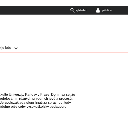
vyhledat
přihlásit
 je kdo
kultě Univerzity Karlovy v Praze. Domnívá se, že
modelováním různých přírodních jevů a procesů,
e spoluzakladatelem hnutí za správnou, tedy
avidelně píše coby vysokoškolský pedagog o