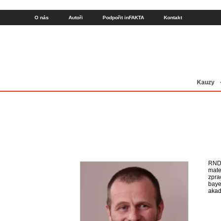
O nás
Autoři
Podpořit inFAKTA
Kontakt
Kauzy
RNDr
mate
zpra
baye
akad