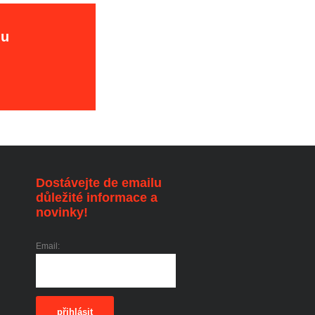
hu
Dostávejte de emailu
důležité informace a
novinky!
Email:
přihlásit