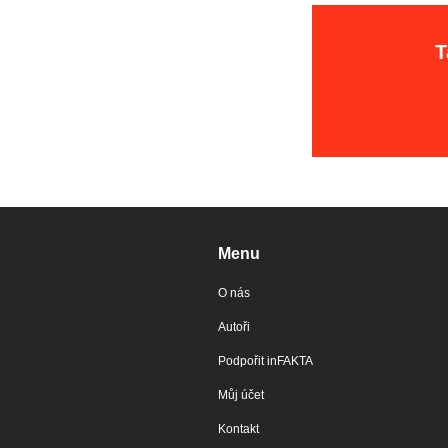
T
Menu
O nás
Autoři
Podpořit inFAKTA
Můj účet
Kontakt