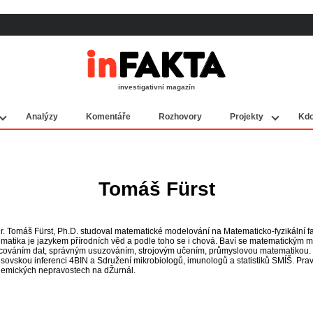
investigativní magazín
Analýzy
Komentáře
Rozhovory
Projekty
Kdo
Tomáš Fürst
. Tomáš Fürst, Ph.D. studoval matematické modelování na Matematicko-fyzikální fa
matika je jazykem přírodních věd a podle toho se i chová. Baví se matematickým 
cováním dat, správným usuzováním, strojovým učením, průmyslovou matematikou. J
sovskou inferenci 4BIN a Sdružení mikrobiologů, imunologů a statistiků SMÍŠ. Pr
emických nepravostech na dŽurnál.