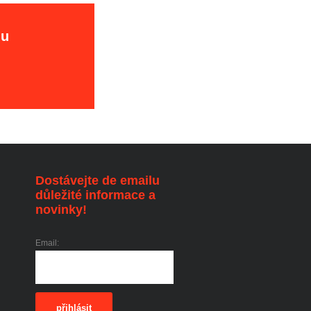
hu
Dostávejte de emailu
důležité informace a
novinky!
Email:
přihlásit