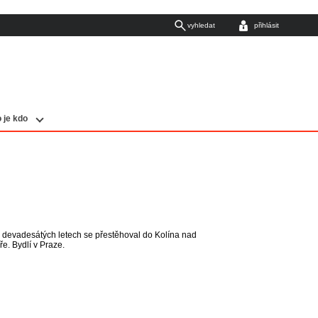
vyhledat
přihlásit
 je kdo
V devadesátých letech se přestěhoval do Kolína nad
e. Bydlí v Praze.