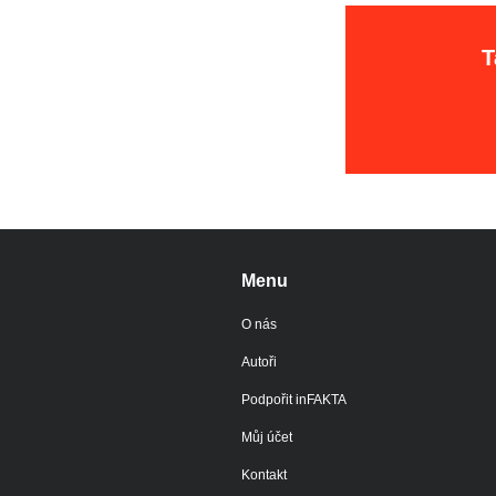
T
Menu
O nás
Autoři
Podpořit inFAKTA
Můj účet
Kontakt