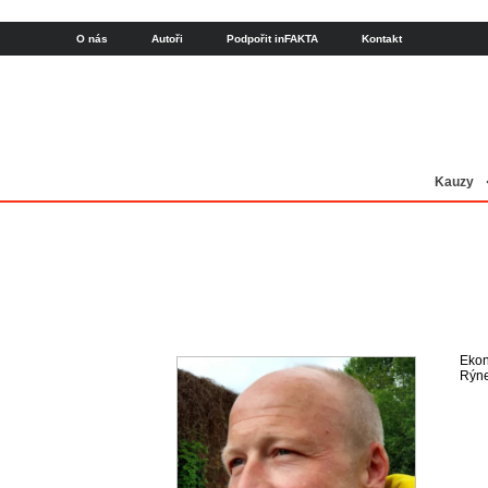
O nás
Autoři
Podpořit inFAKTA
Kontakt
Kauzy
Ekon
Rýne