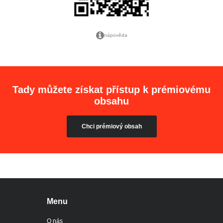
nápověda
Tady můžete získat přístup k prémiovému
obsahu
Chci prémiový obsah
Menu
O nás