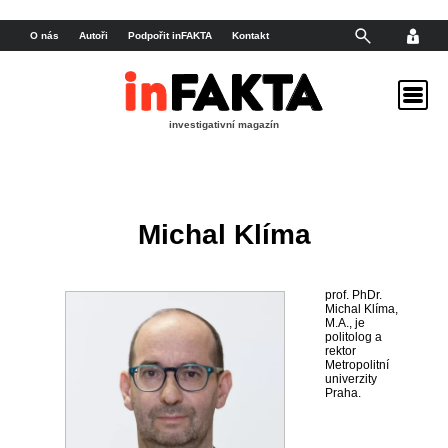
O nás
Autoři
Podpořit inFAKTA
Kontakt
investigativní magazín
Michal Klíma
prof. PhDr.
Michal Klíma,
M.A., je
politolog a
rektor
Metropolitní
univerzity
Praha.